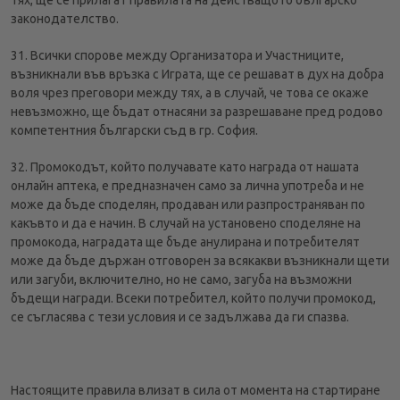
тях, ще се прилагат правилата на действащото българско
законодателство.
31. Всички спорове между Организатора и Участниците,
възникнали във връзка с Играта, ще се решават в дух на добра
воля чрез преговори между тях, а в случай, че това се окаже
невъзможно, ще бъдат отнасяни за разрешаване пред родово
компетентния български съд в гр. София.
32. Промокодът, който получавате като награда от нашата
онлайн аптека, е предназначен само за лична употреба и не
може да бъде споделян, продаван или разпространяван по
какъвто и да е начин. В случай на установено споделяне на
промокода, наградата ще бъде анулирана и потребителят
може да бъде държан отговорен за всякакви възникнали щети
или загуби, включително, но не само, загуба на възможни
бъдещи награди. Всеки потребител, който получи промокод,
се съгласява с тези условия и се задължава да ги спазва.
Настоящите правила влизат в сила от момента на стартиране