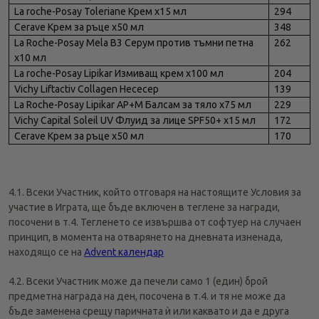
La roche-Posay Toleriane Kрем x15 мл
294
Cerave Крем за ръце х50 мл
348
La Roche-Posay Mela B3 Серум против тъмни петна
262
х10 мл
La roche-Posay Lipikar Измиващ крем х100 мл
204
Vichy Liftactiv Collagen Несесер
139
La Roche-Posay Lipikar AP+M Балсам за тяло х75 мл
229
Vichy Capital Soleil UV Флуид за лице SPF50+ х15 мл
172
Cerave Крем за ръце х50 мл
170
4.1. Всеки Участник, който отговаря на настоящите Условия за
участие в Играта, ще бъде включен в теглене за награди,
посочени в т.4. Тегленето се извършва от софтуер на случаен
принцип, в момента на отварянето на дневната изненада,
находящо се на
Advent календар
4.2. Всеки Участник може да печели само 1 (един) брой
предметна награда на ден, посочена в т.4. и тя не може да
бъде заменена срещу паричната ѝ или каквато и да е друга