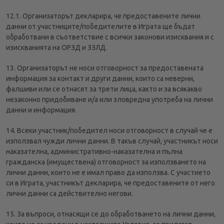
12.1. Организаторът декларира, че предоставените лични
данни от участниците/победителите в Играта ще бъдат
обработвани в съответствие с всички законови изисквания и с
изискванията на ОРЗД и ЗЗЛД.
13. Организаторът не носи отговорност за предоставената
информация за контакт и други данни, които са неверни,
фалшиви или се отнасят за трети лица, както и за всякакво
незаконно придобиване и/а или зловредна употреба на лични
данни и информация.
14. Всеки участник/победител носи отговорност в случай че е
използвал чужди лични данни. В такъв случай, участникът носи
наказателна, административно-наказателна и пълна
гражданска (имуществена) отговорност за използването на
лични данни, които не е имал право да използва. С участието
си в Играта, участникът декларира, че предоставените от него
лични данни са действително негови.
15. За въпроси, отнасящи се до обработването на лични данни,