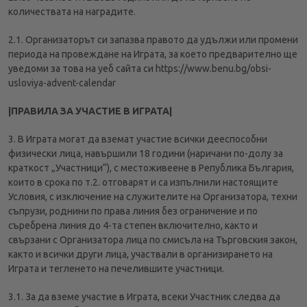
количествата на наградите.
2.1. Организаторът си запазва правото да удължи или промени
периода на провеждане на Играта, за което предварително ще
уведоми за това на уеб сайта си https://www.benu.bg/obsi-
usloviya-advent-calendar
|ПРАВИЛА ЗА УЧАСТИЕ В ИГРАТА|
3. В Играта могат да вземат участие всички дееспособни
физически лица, навършили 18 години (наричани по-долу за
краткост „Участници“), с местоживеене в Република България,
които в срока по т.2. отговарят и са изпълнили настоящите
Условия, с изключение на служителите на Организатора, техни
съпрузи, роднини по права линия без ограничение и по
съребрена линия до 4-та степен включително, както и
свързани с Организатора лица по смисъла на Търговския закон,
както и всички други лица, участвали в организирането на
Играта и тегленето на печелившите участници.
3.1. За да вземе участие в Играта, всеки Участник следва да