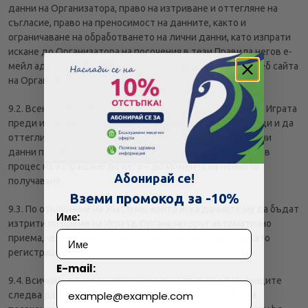
данни на Организатора, право на изтриване и оттегляне на
съгласие, право на преносимост на данните, както и
ограничаване на обработването на лични данни, като изпрати
искане до Организатора на посочения в тези Правила негов е-
мейл адрес info@benu.bg., достъпен включително на уеб сайта
на Организатора.
9.2. Всеки Участник има право да се откаже от участие в Играта
преди изтеглянето чрез жребий на печеливши Участници и да
оттегли съгласието си за обработване на неговите лични
данни по всяко време, освен ако спечелената награда е в
процес на изпращане до него – до момента на нейното
Абонирай се!
получаване.
Вземи промокод за -10%
9.3. По отношение на Участник, който иска данните му да бъдат
Име:
изтрити по време на Играта, Организаторът автоматично
приема, че участието му в Играта се прекратява, тъй като
регистрацията е условие за участие в Играта.
E-mail:
9.4. Всички искания за упражняване на права на Участниците
следва да се отправят чрез е-мейл адреса посочен на