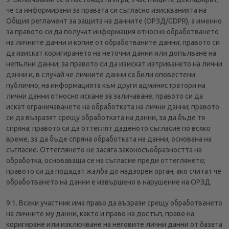
че са информирани за правата си съгласно изискванията на
Общия регламент за защита на данните (ОРЗД/GDPR), а именно
за правото си да получат информация относно обработването
на личните данни и копие от обработваните данни; правото си
да изискат коригирането на неточни данни или допълване на
непълни данни; за правото си да изискат изтриването на лични
данни и, в случай че личните данни са били оповестени
публично, на информацията към други администратори на
лични данни относно искане за заличаване; правото си да
искат ограничаването на обработката на лични данни; правото
си да възразят срещу обработката на данни, за да бъде тя
спряна; правото си да оттеглят даденото съгласие по всяко
време, за да бъде спряна обработката на данни, основана на
съгласие. Оттеглянето не засяга законосъобразността на
обработка, основаваща се на съгласие преди оттеглянето;
правото си да подадат жалба до надзорен орган, ако считат че
обработването на данни е извършено в нарушение на ОРЗД.
9.1. Всеки участник има право да възрази срещу обработването
на личните му данни, както и право на достъп, право на
коригиране или изключване на неговите лични данни от базата