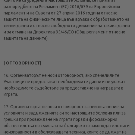
които не са уредени в настоящите Условия, се прилагат
разпоредбите на Регламент (ЕС) 2016/679 на Европейския
парламент и на Съвета от 27 април 2016 година относно
защитата на физическите лица във връзка с обработването на
лични данни и относно свободното движение на такива данни
и за отмяна на Директива 95/46/EО (Общ регламент относно
защитата на данните).
| ОТГОВОРНОСТ|
16. Организаторът не носи отговорност, ако спечелилите
Участници не предоставят необходимите данни и не укажат
необходимото съдействие за предоставяне на наградата в
Играта.
17. Организаторът не носи отговорност за неизпълнение на
условията и задълженията си по настоящите Условия или за
грешки при провеждане на Играта поради форсмажорни
обстоятелства по смисъла на българското законодателство и
неизправности в обслужващата техника, които се дължат на