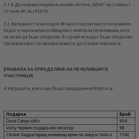
3.1.4. Да направи покупка в онлайн Аптека „БЕНУ“ на стойност
от поне 40 лв./ €20.45
3.2. Валидността на кода е 48 часа след неговото получаванe.
Кодът е персонален и обвързан с мейла на печелившия, като
не може да бъде споделян. В случай че кодът бъде споделен
Организаторът си запазва правото да откаже поръчката.
|ПРАВИЛА ЗА ОПРЕДЕЛЯНЕ НА ПЕЧЕЛИВШИТЕ
УЧАСТНИЦИ|
4. Наградите, които ще бъдат раздадени в Играта са:
Подарък
Брой
Dove Сапун x90 г
934
Vichy Червен подаръчен несесер
98
Cerave Хидратиращ измиващ крем за лице и тяло х
1342