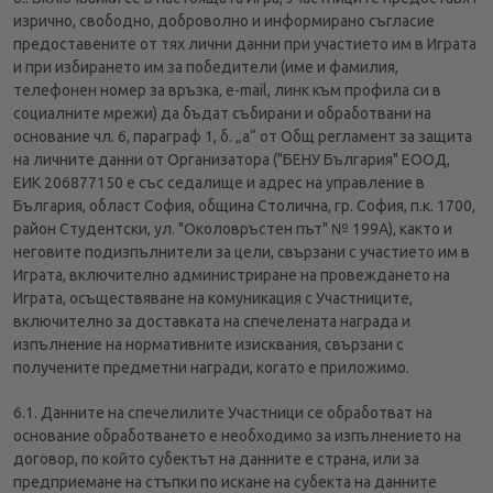
изрично, свободно, доброволно и информирано съгласие
предоставените от тях лични данни при участието им в Играта
и при избирането им за победители (име и фамилия,
телефонен номер за връзка, e-mail, линк към профила си в
социалните мрежи) да бъдат събирани и обработвани на
основание чл. 6, параграф 1, б. „а“ от Общ регламент за защита
на личните данни от Организатора ("БЕНУ България" ЕООД,
ЕИК 206877150 е със седалище и адрес на управление в
България, област София, община Столична, гр. София, п.к. 1700,
район Студентски, ул. "Околовръстен път" № 199А), както и
неговите подизпълнители за цели, свързани с участието им в
Играта, включително администриране на провеждането на
Играта, осъществяване на комуникация с Участниците,
включително за доставката на спечелената награда и
изпълнение на нормативните изисквания, свързани с
получените предметни награди, когато е приложимо.
6.1. Данните на спечелилите Участници се обработват на
основание обработването е необходимо за изпълнението на
договор, по който субектът на данните е страна, или за
предприемане на стъпки по искане на субекта на данните