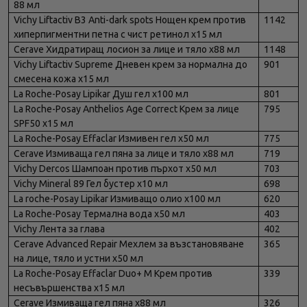
88 мл
Vichy Liftactiv B3 Anti-dark spots Нощен крем против
1142
хиперпигментни петна с чист ретинол х15 мл
Cerave Хидратиращ лосион за лице и тяло х88 мл
1148
Vichy Liftactiv Supreme Дневен крем за нормална до
901
смесена кожа х15 мл
La Roche-Posay Lipikar Душ гел х100 мл
801
La Roche-Posay Anthelios Age Correct Крем за лице
795
SPF50 х15 мл
La Roche-Posay Effaclar Измивен гел х50 мл
775
Cerave Измиваща гел пяна за лице и тяло х88 мл
719
Vichy Dercos Шампоан против пърхот х50 мл
703
Vichy Mineral 89 Гел бустер х10 мл
698
La roche-Posay Lipikar Измиващо олио х100 мл
620
La Roche-Posay Термална вода х50 мл
403
Vichy Лента за глава
402
Cerave Advanced Repair Мехлем за възстановяване
365
на лице, тяло и устни х50 мл
La Roche-Posay Effaclar Duo+ M Крем против
339
несъвършенства х15 мл
Cerave Измиваща гел пяна х88 мл
326