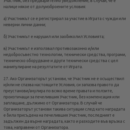
Участник, без предварително уведомление, в случай, че е
налице някое от долуизброените условия:
а) Участникът се е регистрирал за участие в Играта с чужди или
неверни лични данни;
б) Участникът е нарушил или заобиколил Условията;
в) Участникът е използвал противозаконно и/или
недобросъвестно технологии, технически средства, програми,
техническо оборудване и други технически средства с цел
манипулиране на резултатите от Играта.
27. Ако Организаторът установи, че Участник не е осъществил
и/или не спазва настоящите Условия, си запазва правото да
преустанови/анулира по всяко време правата и ползите,
произтичащи за печелившия Участник, без компенсация или
заплащане, дължимо от Организатора. В случай че
Организаторът установи такива ситуации след като наградата
е била присъдена на печелившия Участник, последният е
задължен да върне наградата, както и разходите във връзка с
това, направени от Организатора.