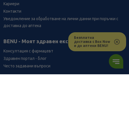
Кариери
Контакти
Уведомление за обработване на лични данни при поръчки с
доставка до аптека
Безплатна
BENU - Моят здравен експерт
доставка с Box Now
и до аптеки BENU!
Консултация с фармацевт
Здравен портал - блог
Често задавани въпроси
ВРЪЗКИ
Изпълнителна агенция по лекарствата
Български фармацевтичен съюз
Българска асоциация на помощник-фармацевтите
Министерство на здравеопазването
Комисия за защита на потребителите