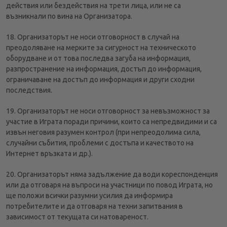
действия или бездействия на трети лица, или не са
възникнали по вина на Организатора.
18. Организаторът не носи отговорност в случай на
преодоляване на мерките за сигурност на техническото
оборудване и от това последва загуба на информация,
разпространение на информация, достъп до информация,
ограничаване на достъп до информация и други сходни
последствия.
19. Организаторът не носи отговорност за невъзможност за
участие в Играта поради причини, които са непредвидими и са
извън неговия разумен контрол (при непреодолима сила,
случайни събития, проблеми с достъпа и качеството на
Интернет връзката и др.).
20. Организаторът няма задължение да води кореспонденция
или да отговаря на въпроси на участници по повод Играта, но
ще положи всички разумни усилия да информира
потребителите и да отговаря на техни запитвания в
зависимост от текущата си натовареност.