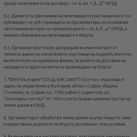
преди сключването на договор – чл. 6, ал. 1, б. „б“ ОРЗД.
6.2. Данните за две имена на печелившите участници могат се
публикуват на уеб страницата на Организатора, на основание
легитимния интерес на организаторите – чл. 6, б. „е“ ОРЗД, а
именно обявяване на печелившите в Играта.
6.3. Организаторът може да предава всички или част от
личните данни на спечелилите участници на подизпълнители,
включително на куриерска фирма, за целите на доставка на
наградите и други аспекти на провеждане на Играта.
7. "БЕНУ България" ЕООД, ЕИК 206877150 е със седалище и
адрес на управление в България, област София, община
Столична, гр. София, п.к. 1700, район Студентски, ул.
"Околовръстен път" № 199А е регистриран администратор на
лични данни в КЗЛД.
8. Организаторът обработва лични данни на участниците само
и единствено за целите на Играта, посочени в тези условия.
9. Включвайки се в настоящата Игра, Участниците декларират,