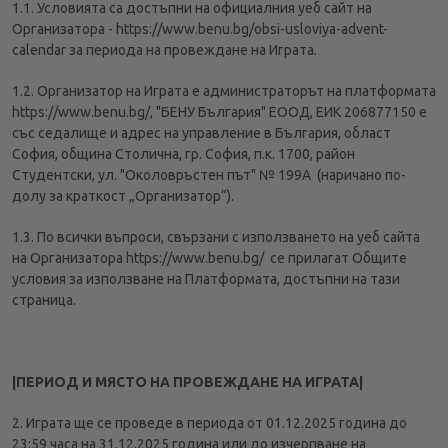
1.1. Условията са достъпни на официалния уеб сайт на
Организатора - https://www.benu.bg/obsi-usloviya-advent-
calendar за периода на провеждане на Играта.
1.2. Организатор на Играта е администраторът на платформата
https://www.benu.bg/, "БЕНУ България" ЕООД, ЕИК 206877150 е
със седалище и адрес на управление в България, област
София, община Столична, гр. София, п.к. 1700, район
Студентски, ул. "Околовръстен път" № 199А (наричано по-
долу за краткост „Организатор“).
1.3. По всички въпроси, свързани с използването на уеб сайта
на Организатора https://www.benu.bg/ се прилагат Общите
условия за използване на Платформата, достъпни на тази
страница.
|ПЕРИОД И МЯСТО НА ПРОВЕЖДАНЕ НА ИГРАТА|
2. Играта ще се проведе в периода от 01.12.2025 година до
23:59 часа на 31.12.2025 година или до изчерпване на