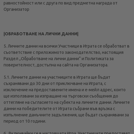
равностойност или с друга по вид предметна награда от
Организатор
|ОБРАБОТВАНЕ НА ЛИЧНИ ДАННИ|
5. Личните данни на всички Участници в Играта се обработват в
съответствие с приложимото законодателство, настоящия
Раздел „Обработване на лични данни“ и Политиката за
поверителност, достъпна на сайта на Организатора.
5.1. Личните данни на участниците в Играта ще бъдат
съхранявани до 30 дни от приключване на Играта, с
изключение на предоставените имена и е-мейл адрес, които
ще използвани за изпращане на търговски съобщения до
оттегляне на съгласието на субекта на личните данни. Личните
данни на победителите от Играта събрани във връзка с
изпълнение данъчните задължения, ще бъдат съхранявани за
период от 10 години.
6.. Включвайки се в настоящата Игра, Участниците предоставят