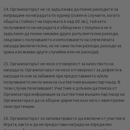
24. Организаторът не се задължава да поеме разходите за
изпращане на наградата по куриер (освен в случаите, когато
общата стойност на поръчката е над 60 лв.), тъй като
получаването на наградата е обвързано с покупка и не е
задължен да поеме никакви други допълнителни разходи,
свързани с получаването и използването на спечелената
награда (включително, но не само пътни разходи, разходи за
храна и всякакви други случайни или-не разходи).
25. Организаторът не носи отговорност за качеството на
наградата. Организаторът не носи отговорност за дефекти в
наградите или за забавяне при предоставянето и/или
получаването им по вина на съответния външен партньор. В
тези случаи печелившият Участник е длъжен да поиска от
Организатора информация за съответния външен партньор на
Организатора и да се обърне директно към него с евентуални
свои претенции.
26. Организаторът си запазва правото да изключи от участие в
Играта, както и да не предостави награда на определен