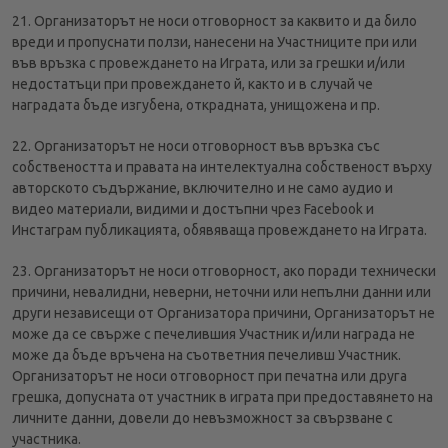
21. Организаторът не носи отговорност за каквито и да било
вреди и пропуснати ползи, нанесени на Участниците при или
във връзка с провеждането на Играта, или за грешки и/или
недостатъци при провеждането й, както и в случай че
наградата бъде изгубена, открадната, унищожена и пр.
22. Организаторът не носи отговорност във връзка със
собствеността и правата на интелектуална собственост върху
авторското съдържание, включително и не само аудио и
видео материали, видими и достъпни чрез Facebook и
Инстаграм публикацията, обявяваща провеждането на Играта.
23. Организаторът не носи отговорност, ако поради технически
причини, невалидни, неверни, неточни или непълни данни или
други независещи от Организатора причини, Организаторът не
може да се свърже с печелившия Участник и/или награда не
може да бъде връчена на съответния печеливш Участник.
Организаторът не носи отговорност при печатна или друга
грешка, допусната от участник в играта при предоставянето на
личните данни, довели до невъзможност за свързване с
участника.