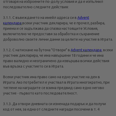
отговаря на изброените по-долу условия и да е изпълнил
последователно следните действия:
3.1.1. С въвеждането на имейл адреса си в
Advent
календара
всеки участник декларира, че е прочел, разбира,
приема и се задължава да спазва настоящите Условия,
включително че предоставя за обработка и съхранение
доброволно своите лични данни за целите на участие в Играта.
3.1.2. С натискане на бутона "Отвори" в
Advent календара
всеки
участник декларира, че има навършени 18 години и че има
право валидно и неограничено да извършва всички действия
във връзка с участието си в Играта.
Всеки участник има право само на едно участие на ден в
Играта. Ако потребител е участвал в Играта многократно, при
теглене на наградите се взима предвид само едно негово
участие - първото като последователност.
3.1.3. Да отвори дневната си изненада подарък и да получи
код от нея, за една от следните награди посочени в т. 4