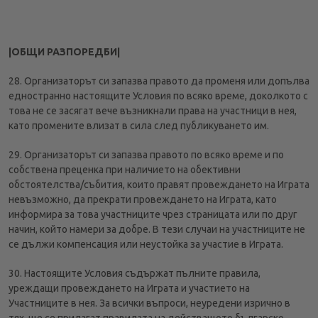
|ОБЩИ РАЗПОРЕДБИ|
28. Организаторът си запазва правото да променя или допълва
едностранно настоящите Условия по всяко време, доколкото с
това не се засягат вече възникнали права на участници в нея,
като промените влизат в сила след публикуването им.
29. Организаторът си запазва правото по всяко време и по
собствена преценка при наличието на обективни
обстоятелства/събития, които правят провеждането на Играта
невъзможно, да прекрати провеждането на Играта, като
информира за това участниците чрез страницата или по друг
начин, който намери за добре. В тези случаи на участниците не
се дължи компенсация или неустойка за участие в Играта.
30. Настоящите Условия съдържат пълните правила,
уреждащи провеждането на Играта и участието на
Участниците в нея. За всички въпроси, неуредени изрично в