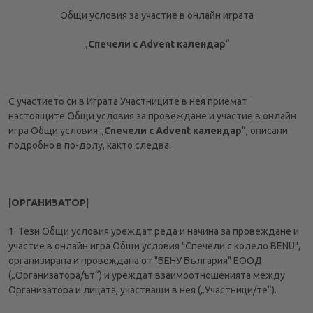
Общи условия за участие в онлайн играта
УВЕДОМЛЕНИЕ ЗА ПОВЕРИТЕЛНОСТ
ВИДЕОНАБЛЮДЕНИЕ
„
Спечели с Advent календар
“
УВЕДОМЛЕНИЕ ЗА ОБРАБОТВАНЕ НА ЛИЧНИ
ДАННИ ПРИ ПОРЪЧКИ С ДОСТАВКА ДО АПТЕКА
С участието си в Играта Участниците в нея приемат
настоящите Общи условия за провеждане и участие в онлайн
ОБЩИ УСЛОВИЯ EUCERIN
игра Общи условия „
Спечели с Advent календар
“, описани
подробно в по-долу, както следва:
|ОРГАНИЗАТОР|
1. Тези Общи условия уреждат реда и начина за провеждане и
участие в онлайн игра Общи условия "Спечели с колело BENU",
организирана и провеждана от "БЕНУ България" ЕООД
(„Организатора/ът“) и уреждат взаимоотношенията между
Организатора и лицата, участващи в нея („Участници/те“).