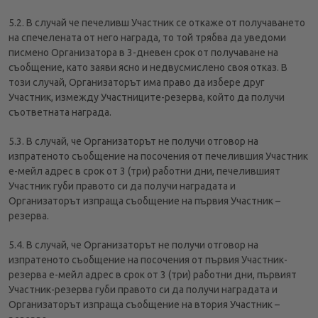
5.2. В случай че печеливш Участник се откаже от получаването
на спечелената от него награда, то той трябва да уведоми
писмено Организатора в 3-дневен срок от получаване на
съобщение, като заяви ясно и недвусмислено своя отказ. В
този случай, Организаторът има право да избере друг
Участник, измежду Участниците-резерва, който да получи
съответната награда.
5.3. В случай, че Организаторът не получи отговор на
изпратеното съобщение на посочения от печелившия Участник
е-мейл адрес в срок от 3 (три) работни дни, печелившият
Участник губи правото си да получи наградата и
Организаторът изпраща съобщение на първия Участник –
резерва.
5.4. В случай, че Организаторът не получи отговор на
изпратеното съобщение на посочения от първия Участник-
резерва е-мейл адрес в срок от 3 (три) работни дни, първият
Участник-резерва губи правото си да получи наградата и
Организаторът изпраща съобщение на втория Участник –