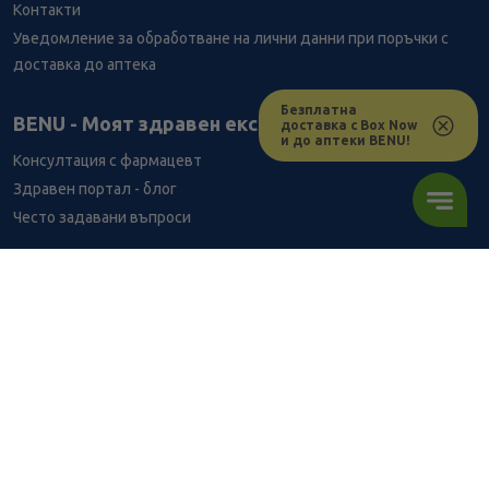
Контакти
Уведомление за обработване на лични данни при поръчки с
доставка до аптека
Безплатна
BENU - Моят здравен експерт
доставка с Box Now
и до аптеки BENU!
Консултация с фармацевт
Здравен портал - блог
Често задавани въпроси
ВРЪЗКИ
Изпълнителна агенция по лекарствата
Български фармацевтичен съюз
Българска асоциация на помощник-фармацевтите
Министерство на здравеопазването
Комисия за защита на потребителите
Абонирай се за нашия бюлетин и грабни
10% отстъпка
за