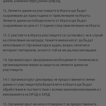
данни, а именно https://www.cpdp.bg.
12. Личните данни на участниците в Играта ще бъдат
съхранявани до една година от приключване на Играта.
Личните данни на победителите от Играта ще бъдат
съхранявани за срок от 5 години след приключване на Играта
13. С участието в Играта участниците се съгласяват, че в случай
на спечелване на награда, техните имена могат да бъдат
използвани от Организатора в аудио, видео, печатни и
интернет материали, за което той не им дължи заплащане.
14. Организаторът предприема необходимите технически и
организационни мерки за защита на личните данни на
участниците.
14.1. Организаторът декларира, че предоставените лични
данни от участниците/победителите в Играта ще бъдат
обработвани в съответствие с всички законови изисквания и с
изискванията на ОРЗД и ЗЗЛД.
15. Организаторът не носи отговорност за предоставената