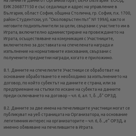
на личните данни от Организатора ("БЕНУ България" ЕООД,
ЕИК 206877150 е със седалище и адрес на управление в
България, област София, община Столична, гр. София, п.к. 1700,
район Студентски, ул. "Околовръстен път" № 199А), както и
неговите подизпълнители за цели, свързани с участието им в
Играта, включително администриране на провеждането на
Играта, осъществяване на комуникация с Участниците,
включително за доставката на спечелената награда и
изпълнение на нормативните изисквания, свързани с
получените предметни награди, когато е приложимо.
8.1. Данните на спечелилите Участници се обработват на
основание обработването е необходимо за изпълнението на
договор, по който субектът на данните е страна, или за
предприемане на стъпки по искане на субекта на данните
преди сключването на договор – чл. 6, ал. 1, б. „б“ ОРЗД.
8.2. Данните за две имена на печелившите участници могат се
публикуват на уеб страницата на Организатора, на основание
легитимния интерес на организаторите – чл. 6, б. „е“ ОРЗД, а
именно обявяване на печелившите в Играта.