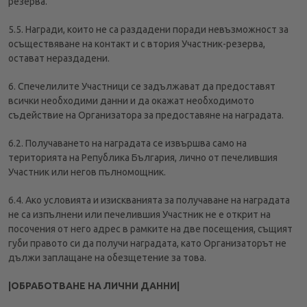
резерва.
5.5. Награди, които не са раздадени поради невъзможност за
осъществяване на контакт и с втория Участник-резерва,
остават нераздадени.
6. Спечелилите Участници се задължават да предоставят
всички необходими данни и да окажат необходимото
съдействие на Организатора за предоставяне на наградата.
6.2. Получаването на наградата се извършва само на
територията на Република България, лично от печелившия
Участник или негов пълномощник.
6.4. Ако условията и изискванията за получаване на наградата
не са изпълнени или печелившия Участник не е открит на
посочения от него адрес в рамките на две посещения, същият
губи правото си да получи наградата, като Организаторът не
дължи заплащане на обезщетение за това.
|ОБРАБОТВАНЕ НА ЛИЧНИ ДАННИ|