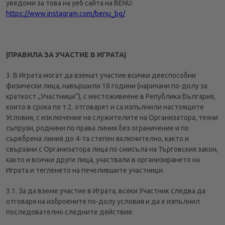
уведоми за това на уеб сайта на BENU:
https://www.instagram.com/benu_bg/
|ПРАВИЛА ЗА УЧАСТИЕ В ИГРАТА|
3. В Играта могат да вземат участие всички дееспособни
физически лица, навършили 18 години (наричани по-долу за
краткост „Участници“), с местоживеене в Република България,
които в срока по т.2. отговарят и са изпълнили настоящите
Условия, с изключение на служителите на Организатора, техни
съпрузи, роднини по права линия без ограничение и по
съребрена линия до 4-та степен включително, както и
свързани с Организатора лица по смисъла на Търговския закон,
както и всички други лица, участвали в организирането на
Играта и тегленето на печелившите участници.
3.1. За да вземе участие в Играта, всеки Участник следва да
отговаря на изброените по-долу условия и да е изпълнил
последователно следните действия: