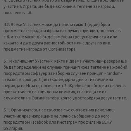
4.1. Всеки Участник, който отговаря на настоящите Условия за
участие в Играта, ще бъде включен в теглене за награди,
посочени в т.6.
4.2. Всеки Участник може да печели само 1 (един) брой
предметна награда, избрана на случаен принцип, посочена в
т.6. и тя не може да бъде заменена срещу паричната ѝ или
каквато и да е друга равностойност или с друга по вид
предметна награда от Организатора.
5. Печелившият Участник, както и двама Участници-резерви ще
бъдат определени на случаен принцип чрез теглене на жребий
посредством софтуер за избор на случаен принцип - random-
ize.com. в срок до 5 (пет) календарни дни от изтичане на
периода на Играта, посочен в т.2. Жребият ще бъде изтеглен в
присъствието на тричленна комисия, състояща се от
служители на Организатора, която удостоверява резултатите.
5.1. Организаторът се свързва със съответния печеливш
Участник чрез изпращане на лично съобщение до него,
посредством Facebook или Инстаграм профила на БЕНУ
България.