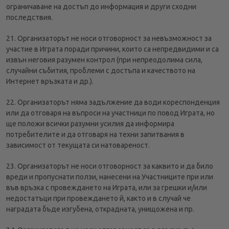
ограничаване на достъп до информация и други сходни
последствия.
21. Организаторът не носи отговорност за невъзможност за
участие в Играта поради причини, които са непредвидими и са
извън неговия разумен контрол (при непреодолима сила,
случайни събития, проблеми с достъпа и качеството на
Интернет връзката и др.).
22. Организаторът няма задължение да води кореспонденция
или да отговаря на въпроси на участници по повод Играта, но
ще положи всички разумни усилия да информира
потребителите и да отговаря на техни запитвания в
зависимост от текущата си натовареност.
23. Организаторът не носи отговорност за каквито и да било
вреди и пропуснати ползи, нанесени на Участниците при или
във връзка с провеждането на Играта, или за грешки и/или
недостатъци при провеждането й, както и в случай че
наградата бъде изгубена, открадната, унищожена и пр.