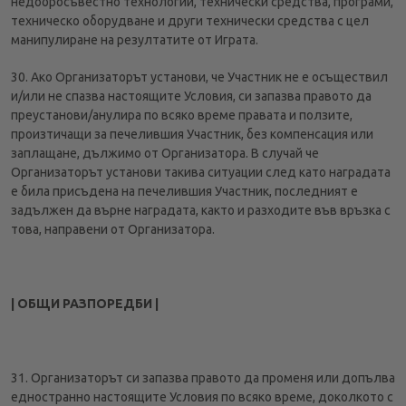
недобросъвестно технологии, технически средства, програми,
техническо оборудване и други технически средства с цел
манипулиране на резултатите от Играта.
30. Ако Организаторът установи, че Участник не е осъществил
и/или не спазва настоящите Условия, си запазва правото да
преустанови/анулира по всяко време правата и ползите,
произтичащи за печелившия Участник, без компенсация или
заплащане, дължимо от Организатора. В случай че
Организаторът установи такива ситуации след като наградата
е била присъдена на печелившия Участник, последният е
задължен да върне наградата, както и разходите във връзка с
това, направени от Организатора.
| ОБЩИ РАЗПОРЕДБИ |
31. Организаторът си запазва правото да променя или допълва
едностранно настоящите Условия по всяко време, доколкото с