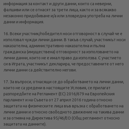
информация за контакт и други данни, които са неверни,
фалшиви или се отнасят за трети лица, както и за всякакво
незаконно придобиване и/а или зловредна употреба на лични
данни и информация.
16. Всеки участник/победител носи отговорност в случай че е
използвал чужди лични данни. В такъв случай, участникът носи
наказателна, административно-наказателна и пълна
гражданска (имуществена) отговорност за използването на
лични данни, които не е имал право да използва. С участието
си в Играта, участникът декларира, че предоставените от него
лични данни са действително негови.
17. За въпроси, отнасящи се до обработването на лични данни,
които не са уредени в настоящите Условия, се прилагат
разпоредбите на Регламент (ЕС) 2016/679 на Европейския
парламент и на Съвета от 27 април 2016 година относно
защитата на физическите лица във връзка с обработването на
лични данни и относно свободното движение на такива данни
и за отмяна на Директива 95/46/EО (Общ регламент относно
защитата на данните).