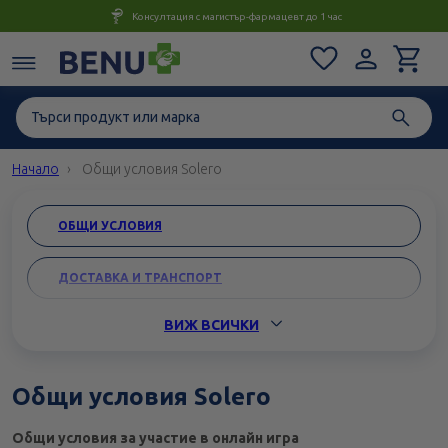
Консултация с магистър-фармацевт до 1 час
Начало
Общи условия Solero
ОБЩИ УСЛОВИЯ
ДОСТАВКА И ТРАНСПОРТ
ВИЖ ВСИЧКИ
ВРЪЩАНЕНЕ И ЗАМЯНА
КАРИЕРИ
Общи условия Solero
ЗАЩИТА НА ЛИЧНИТЕ ДАННИ
Общи условия за участие в онлайн игра