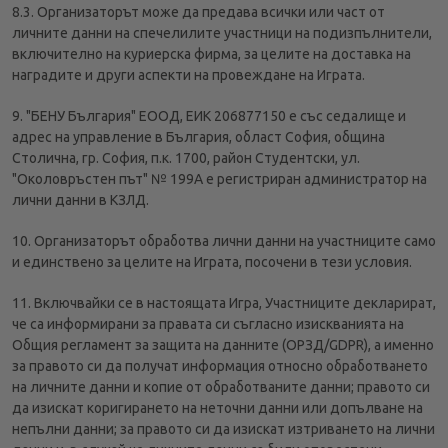
8.3. Организаторът може да предава всички или част от
личните данни на спечелилите участници на подизпълнители,
включително на куриерска фирма, за целите на доставка на
наградите и други аспекти на провеждане на Играта.
9. "БЕНУ България" ЕООД, ЕИК 206877150 е със седалище и
адрес на управление в България, област София, община
Столична, гр. София, п.к. 1700, район Студентски, ул.
"Околовръстен път" № 199А е регистриран администратор на
лични данни в КЗЛД.
10. Организаторът обработва лични данни на участниците само
и единствено за целите на Играта, посочени в тези условия.
11. Включвайки се в настоящата Игра, Участниците декларират,
че са информирани за правата си съгласно изискванията на
Общия регламент за защита на данните (ОРЗД/GDPR), а именно
за правото си да получат информация относно обработването
на личните данни и копие от обработваните данни; правото си
да изискат коригирането на неточни данни или допълване на
непълни данни; за правото си да изискат изтриването на лични