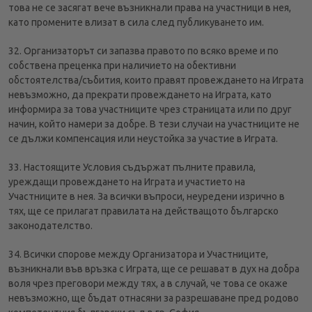
това не се засягат вече възникнали права на участници в нея,
като промените влизат в сила след публикуването им.
32. Организаторът си запазва правото по всяко време и по
собствена преценка при наличието на обективни
обстоятелства/събития, които правят провеждането на Играта
невъзможно, да прекрати провеждането на Играта, като
информира за това участниците чрез страницата или по друг
начин, който намери за добре. В тези случаи на участниците не
се дължи компенсация или неустойка за участие в Играта.
33. Настоящите Условия съдържат пълните правила,
уреждащи провеждането на Играта и участието на
Участниците в нея. За всички въпроси, неуредени изрично в
тях, ще се прилагат правилата на действащото българско
законодателство.
34. Всички спорове между Организатора и Участниците,
възникнали във връзка с Играта, ще се решават в дух на добра
воля чрез преговори между тях, а в случай, че това се окаже
невъзможно, ще бъдат отнасяни за разрешаване пред родово