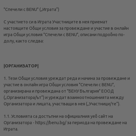
"Спечели с BENU" („Играта“)
УВЕДОМЛЕНИЕ ЗА ПОВЕРИТЕЛНОСТ
ВИДЕОНАБЛЮДЕНИЕ
С участието си в Играта Участниците в нея приемат
настоящите Общи условия за провеждане и участие в онлайн
УВЕДОМЛЕНИЕ ЗА ОБРАБОТВАНЕ НА ЛИЧНИ
игра Общи условия "Спечели с BENU", описани подробно по-
ДАННИ ПРИ ПОРЪЧКИ С ДОСТАВКА ДО АПТЕКА
долу, както следва:
ОБЩИ УСЛОВИЯ EUCERIN
|ОРГАНИЗАТОР|
1. Тези Общи условия уреждат реда и начина за провеждане и
участие в онлайн игра Общи условия "Спечели с BENU",
организирана и провеждана от "БЕНУ България" ЕООД
(„Организатора/ът“) и уреждат взаимоотношенията между
Организатора и лицата, участващи в нея („Участници/те“).
1.1. Условията са достъпни на официалния уеб сайт на
Организатора - https://benu.bg/ за периода на провеждане на
Играта.