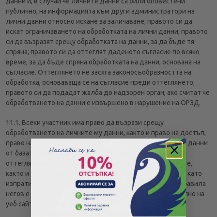
данни и, в случай че личните данни са били оповестени
публично, на информацията към други администратори на
лични данни относно искане за заличаване; правото си да
искат ограничаването на обработката на лични данни; правото
си да възразят срещу обработката на данни, за да бъде тя
спряна; правото си да оттеглят даденото съгласие по всяко
време, за да бъде спряна обработката на данни, основана на
съгласие. Оттеглянето не засяга законосъобразността на
обработка, основаваща се на съгласие преди оттеглянето;
правото си да подадат жалба до надзорен орган, ако считат че
обработването на данни е извършено в нарушение на ОРЗД.
11.1. Всеки участник има право да възрази срещу
обработването на личните му данни, както и право на достъп,
право на коригиране или изключване на неговите лични данни
от базата данни на Организатора, право на изтриване и
оттегляне на съгласие, право на преносимост на данните,
както и ограничаване на обработването на лични данни, като
изпрати искане до Организатора на посочения в тези Правила
негов е-мейл адрес info@benu.bg., достъпен включително на
уеб сайта на Организатора.