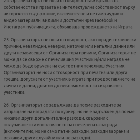
24. Организаторът не носи отговорност във връзка със
собствеността и правата на интелектуална собственост върху
авторското съдържание, включително и не само аудио и
видео материали, видими и достъпни чрез Facebook и
Инстаграм публикацията, обявяваща провеждането на Играта.
25. Организаторът не носи отговорност, ако поради технически
причини, невалидни, неверни, неточни или непълни данни или
други независещи от Организатора причини, Организаторът не
може да се свърже с печелившия Участник и/или награда не
може да бъде връчена на съответния печеливш Участник.
Организаторът не носи отговорност при печатна или друга
грешка, допусната от участник в играта при предоставянето на
личните данни, довели до невъзможност за свързване с
участника.
26. Организаторът се задължава да поеме разходите за
изпращане на наградата по куриер, но не е задължен да поеме
никакви други допълнителни разходи, свързани с
получаването и използването на спечелената награда
(включително, но не само пътни разходи, разходи за храна и
всякакви други случайни или-не разходи).