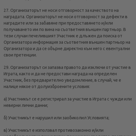
27. Организаторът не носи отговорност за качеството на
наградата. Организаторът не носи отговорност за дефекти в
наградите или за забавяне при предоставянето и/или
получаването им по вина на съответния външен партньор. В
тези случаи печелившият Участник е длъжен да поиска от
Организатора информация за съответния външен партньор на
Организатора и да се обърне директно към него с евентуални
свои претенции.
29. Организаторът си запазва правото да изключи от участие в
Играта, както и да не предостави награда на определен
Участник, без предварително уведомление, в случай, че е
налице някое от долуизброените условия:
а) Участникът се е регистрирал за участие в Играта с чужди или
неверни лични данни;
б) Участникът е нарушил или заобиколил Условията;
в) Участникът е използвал противозаконно и/или