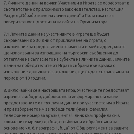
7. Личните данни на всички Участници в Играта се обработват в
съответствие с приложимото законодателство, настоящия
Раздел „Обработване на лични данни“ и Политиката за
поверителност, достъпна на сайта на Организатора.
7.1 Личните данни на участниците в Играта ще бъдат
съхранявани до 30 дни от приключване на Играта, с
изключение на предоставените имена и е-мейл адрес, които
ще използвани за изпращане на търговски съобщения до
оттегляне на съгласието на субекта на личните данни. Личните
данни на победителите от Играта събрани във връзка с
изпълнение данъчните задължения, ще бъдат съхранявани за
период от 10 години.
8. Включвайки се в настоящата Игра, Участниците предоставят
изрично, свободно, доброволно и информирано съгласие
предоставените от тях лични данни при участието им в Играта
и при избирането им за победители (име и фамилия,
телефонен номер за връзка, e-mail, линк към профила си в
социалните мрежи) да бъдат събирани и обработвани на
основание чл. 6, параграф 1, б. „а“ от Общ регламент за защита