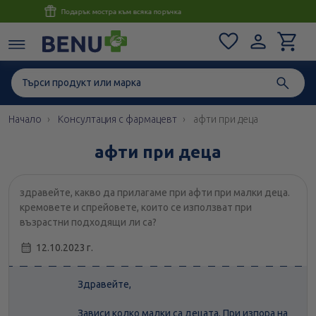
Консултация с магистър-фармацевт до 1 час
Начало
Консултация с фармацевт
афти при деца
афти при деца
здравейте, какво да прилагаме при афти при малки деца.
кремовете и спрейовете, които се използват при
възрастни подходящи ли са?
12.10.2023 г.
Здравейте,
Зависи колко малки са децата. При изпора на