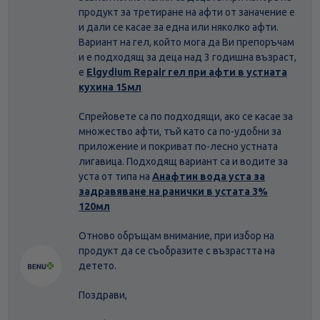
продукт за третиране на афти от заначение е
и дали се касае за една или няколко афти.
Вариант на гел, който мога да Ви препоръчам
и е подходящ за деца над 3 годишна възраст,
е
Elgydium Repair гел при афти в устната
кухина 15мл
Спрейовете са по подходящи, ако се касае за
множество афти, тъй като са по-удобни за
приложение и покриват по-лесно устната
лигавица. Подходящ вариант са и водите за
уста от типа на
Анафтин вода уста за
задравяване на ранички в устата 3%
120мл
Отново обръщам внимание, при избор на
продукт да се съобразите с възрастта на
детето.
Поздрави,