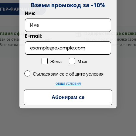
Технически проблем с плащането
Вземи промокод за -10%
ТЪР-ФАРМАЦЕВТ!
Име:
Просто разглеждам
Намерих по-евтино
тация с фармацевт
Подарък мостра с всяк
E-mail:
вай се с магистър-фармацевт
Получи подарък с всяка своя
Безплатна консултация с отговор
оглед на стойността – тест
!
продукти!
Пол
Жена
Мъж
Съгласявам се с общите условия
Съгласявам се с общите условия
ОБЩИ УСЛОВИЯ
Абонирам се