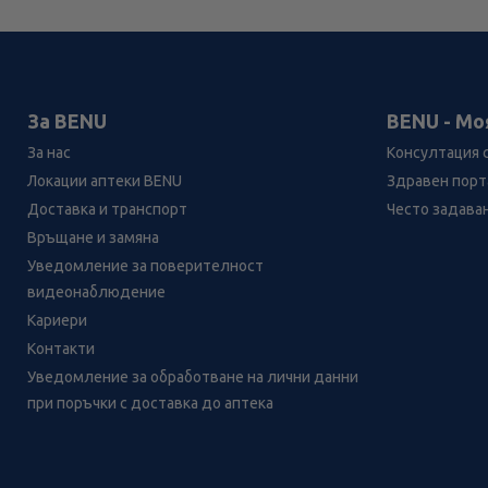
За BENU
BENU - Мо
За нас
Консултация 
Локации аптеки BENU
Здравен порта
Доставка и транспорт
Често задава
Връщане и замяна
Уведомление за поверителност
видеонаблюдение
Кариери
Контакти
Уведомление за обработване на лични данни
при поръчки с доставка до аптека
Лесно ли се ориентираш в
сайта ни днес?