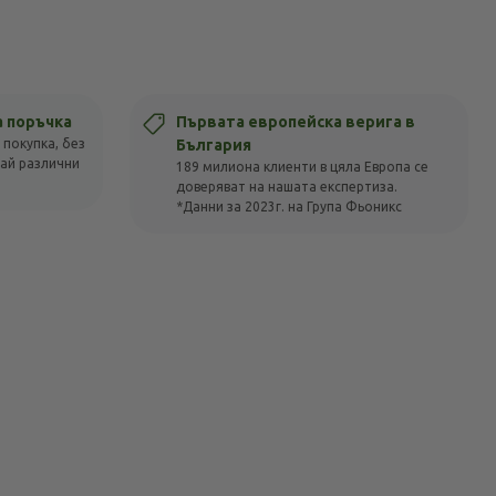
а поръчка
Първата европейска верига в
 покупка, без
България
вай различни
189 милиона клиенти в цяла Европа се
доверяват на нашата експертиза.
*Данни за 2023г. на Група Фьоникс