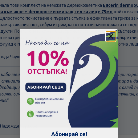
чала този комплект на немската дермокозметика
Eucerin dermop
на към акне + dermopure измиващ гел за лице 75мл
, който вкл
Цялостното почистване е първата стъпка в ефективната грижа за 
замърсявания, пот, себум и грим, като по този начин кожата се под
дукти. Почистената кожа по-добре абсорбира активните съставки 
ите за грижа са специално разработени за третиране на конкретни
луид е против потъмняване на петна, против пъпки и против лъщ
ежда Чаушева
адълбочаване на симптомите, Ви съветваме да посетите при пър
р специалист в съответната област, който да Ви консултира и 
дходящи лекарствени продукти по лекарско предписание с оглед п
всички симптоми. В никакъв случай не препоръчваме самолечение, 
ние
.”
Скъпа доставка
Търсих друго
 Надежда Чаушева
Абонирай се!