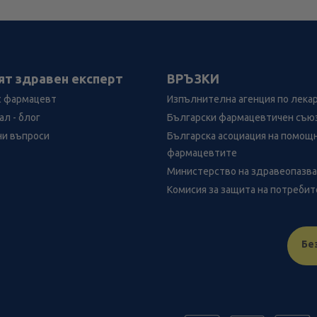
ят здравен експерт
ВРЪЗКИ
с фармацевт
Изпълнителна агенция по лека
л - блог
Български фармацевтичен съю
ни въпроси
Българска асоциация на помощ
фармацевтите
Министерство на здравеопазв
Комисия за защита на потреби
Бе