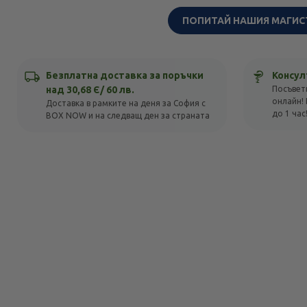
ПОПИТАЙ НАШИЯ МАГИС
Безплатна доставка за поръчки
Консул
над 30,68 Є/ 60 лв.
Посъвет
онлайн! 
Доставка в рамките на деня за София с
до 1 час
BOX NOW и на следващ ден за страната