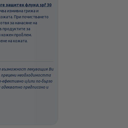
ure защитен флуид spf 30
ючва измивна грижа и
кожата. При почистването
готвя за нанасяне на
в продуктите за
я кожен проблем.
ене на кожата.
ва възможност лекуващия Ви
да прецени необходимостта
о-ефективно и/или по-бързо
а адекватно предписано и