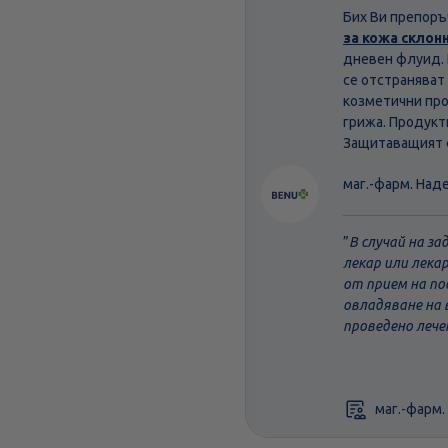
Бих Ви препоръ
за кожа склон
дневен флуид. 
се отстраняват 
козметични про
грижа. Продукт
Защитаващият ф
маг.-фарм. Над
”
В случай на з
лекар или лека
от прием на по
овладяване на 
проведено лече
маг.-фарм.