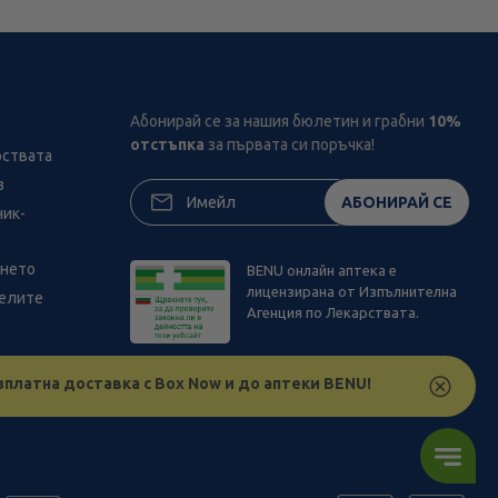
Абонирай се за нашия бюлетин и грабни
10%
отстъпка
за първата си поръчка!
рствата
з
АБОНИРАЙ СЕ
ник-
ането
BENU онлайн аптека е
лицензирана от Изпълнителна
телите
Агенция по Лекарствата.
зплатна доставка с Box Now и до аптеки BENU!