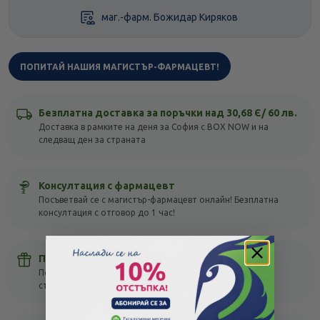
маг.-фарм. Божидар Киряков
ПОПИТАЙ НАШИЯ МАГИСТЪР-ФАРМАЦЕВТ!
Безплатна доставка за поръчки над 30,68 Є/ 60 лв.
Доставка в рамките на деня за София с BOX NOW и на
следващ ден за страната
Консултация с фармацевт
Посъветвай се с магистър-фармацевт онлайн! Безплатна
консултация с отговор до 1 час!
Подарък мостра с всяка поръчка
Получи подарък с всяка своя покупка, без оглед на
стойността – тествай различни продукти!