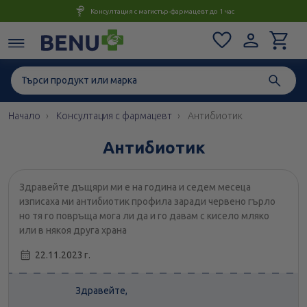
Консултация с магистър-фармацевт до 1 час
Начало
Консултация с фармацевт
Антибиотик
Антибиотик
Здравейте дъщяри ми е на година и седем месеца
изписаха ми антибиотик профила заради червено гърло
но тя го повръща мога ли да и го давам с кисело мляко
или в някоя друга храна
22.11.2023 г.
Здравейте,