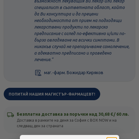
възможност лекуващия Ви лекар или лекар
специалист в съответната област, който
да Ви консултира и да прецени
необходимостта от прием на подходящи
лекарствени продукти по лекарско
предписание с оглед по-ефективно и/или по-
бързо овладяване на всички симптоми. В
никакъв случай не препоръчваме самолечение,
а адекватно предписано и проведено
лечение.
маг.-фарм. Божидар Киряков
ПОПИТАЙ НАШИЯ МАГИСТЪР-ФАРМАЦЕВТ!
Безплатна доставка за поръчки над 30,68 Є/ 60 лв.
Доставка в рамките на деня за София с BOX NOW и на
следващ ден за страната