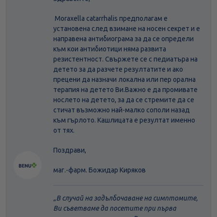
Moraxella catarrhalis предполагам е
установена след взимане на носен секрет и е
направена антибиограма за да се определи
към кои антибиотици няма развита
резистентност. Свържете се с педиатъра на
детето за да разчете резултатите и ако
прецени да назначи локална или пер орална
терапия на детето Ви.Важно е да промивате
нослето на детето, за да се стремите да се
стичат възможно най-малко сополи назад
към гърлото. Кашлицата е резултат именно
от тях.
Поздрави,
маг.-фарм. Божидар Киряков
В случай на задълбочаване на симптомите,
Ви съветваме да посетите при първа