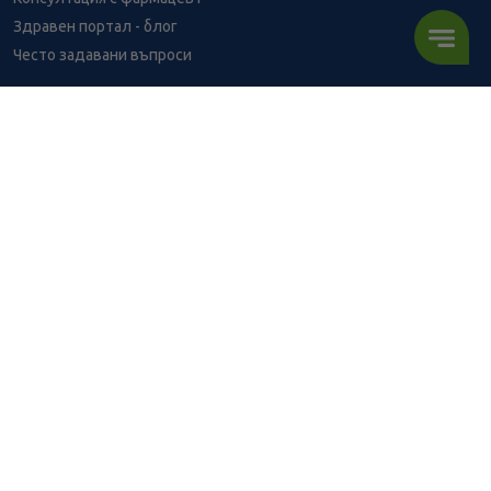
Здравен портал - блог
Често задавани въпроси
ВРЪЗКИ
Изпълнителна агенция по лекарствата
Български фармацевтичен съюз
Българска асоциация на помощник-фармацевтите
Министерство на здравеопазването
Комисия за защита на потребителите
Абонирай се за нашия бюлетин и грабни
10% отстъпка
за
първата си поръчка!
АБОНИРАЙ СЕ
BENU онлайн аптека е лицензирана от
Изпълнителна Агенция по Лекарствата.