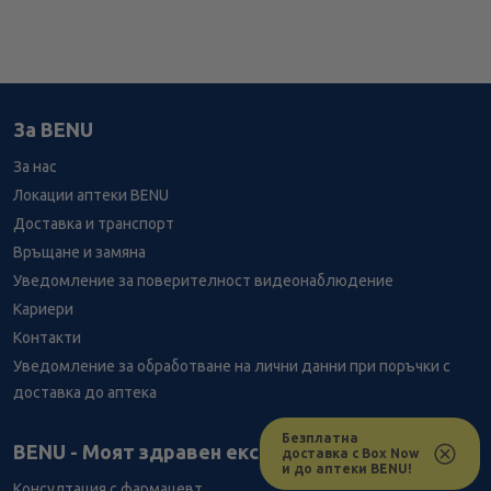
За BENU
За нас
Локации аптеки BENU
Доставка и транспорт
Връщане и замяна
Уведомление за поверителност видеонаблюдение
Кариери
Контакти
Уведомление за обработване на лични данни при поръчки с
доставка до аптека
Безплатна
Лесно ли се ориентираш в сайта ни днес?
BENU - Моят здравен експерт
доставка с Box Now
и до аптеки BENU!
Консултация с фармацевт