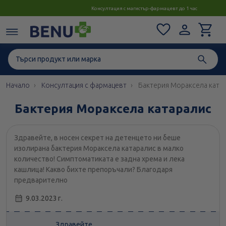
Консултация с магистър-фармацевт до 1 час
Начало
Консултация с фармацевт
Бактерия Мораксела ката
Бактерия Мораксела катаралис
Здравейте, в носен секрет на детенцето ни беше
изолирана бактерия Мораксела катаралис в малко
количество! Симптоматиката е задна хрема и лека
кашлица! Какво бихте препоръчали? Благодаря
предварително
9.03.2023 г.
Здравейте,