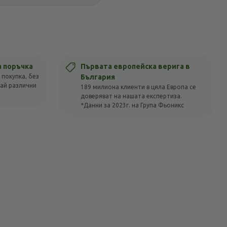
а поръчка
Първата европейска верига в
 покупка, без
България
вай различни
189 милиона клиенти в цяла Европа се
доверяват на нашата експертиза.
*Данни за 2023г. на Група Фьоникс