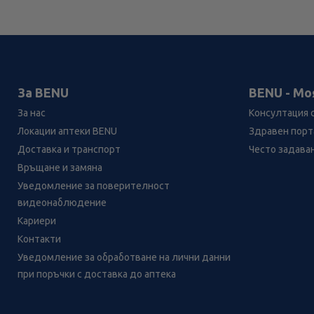
За BENU
BENU - Мо
За нас
Консултация 
Локации аптеки BENU
Здравен порта
Доставка и транспорт
Често задава
Връщане и замяна
Уведомление за поверителност
видеонаблюдение
Кариери
Контакти
Уведомление за обработване на лични данни
при поръчки с доставка до аптека
Лесно ли се ориентираш в
сайта ни днес?