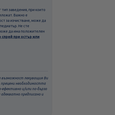
 тип заведения, при които
риложат. Важно е
ст за изчистване, може да
 педиатър. Не сте
 може да има положителен
 спрей при остър или
ва възможност лекуващия Ви
да прецени необходимостта
о-ефективно и/или по-бързо
а адекватно предписано и