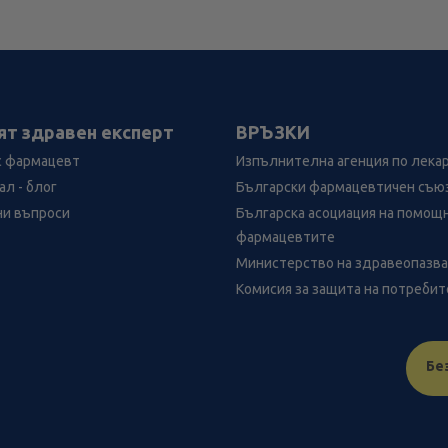
ят здравен експерт
ВРЪЗКИ
с фармацевт
Изпълнителна агенция по лека
л - блог
Български фармацевтичен съю
ни въпроси
Българска асоциация на помощ
фармацевтите
Министерство на здравеопазв
Комисия за защита на потреби
Бе