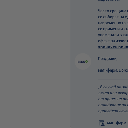
Често срещана 
се събират на 
навременното з
се примени и к
упоменали в ка
ефект за изчис
хроничен рин
Поздрави,
маг.-фарм. Бож
В случай на з
лекар или лека
от прием на по
овладяване на 
проведено лече
маг.-фарм.