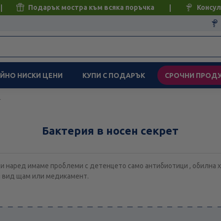
Подарък мостра към всяка поръчка
Консул
ЙНО НИСКИ ЦЕНИ
КУПИ С ПОДАРЪК
СРОЧНИ ПРОД
т
Бактерия в носен секрет
и наред имаме проблеми с детенцето само антибиотици , обилна 
зи вид щам или медикамент.