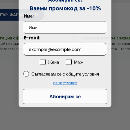
Технически проблем с плащането
Вземи промокод за -10%
Име:
ТЪР-ФАРМАЦЕВТ!
Просто разглеждам
Намерих по-евтино
E-mail:
тация с фармацевт
Подарък мостра с всяк
вай се с магистър-фармацевт
Получи подарък с всяка своя
Безплатна консултация с отговор
оглед на стойността – тест
!
продукти!
Пол
Жена
Мъж
Съгласявам се с общите условия
Съгласявам се с общите условия
ОБЩИ УСЛОВИЯ
Абонирам се