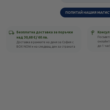
ПОПИТАЙ НАШИЯ МАГИС
Безплатна доставка за поръчки
Консул
над 30,68 Є/ 60 лв.
Посъвет
онлайн! 
Доставка в рамките на деня за София с
до 1 час
BOX NOW и на следващ ден за страната