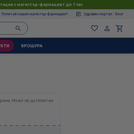
тация с магистър-фармацевт до 1 час
Попитай нашия магистър-фармацевт!
Здравен портал - блог
УКТИ
БРОШУРА
хрема. Може ли да попитам