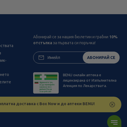
Абонирай се за нашия бюлетин и грабни
10%
отстъпка
за първата си поръчка!
рствата
з
АБОНИРАЙ СЕ
ник-
ането
BENU онлайн аптека е
лицензирана от Изпълнителна
телите
Агенция по Лекарствата.
зплатна доставка с Box Now и до аптеки BENU!