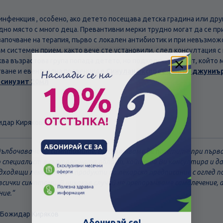
инфенкция , особено, ако детето посещава детска градина или друг
едно място с много деца. Превантивни мерки трудно могат да се п
апочване на терапия, първо с локален антибиотик и при невъзможо
ъм системен прием, както вече сте установили, след консултация с
ква възрастова група попада детето, но подходящ вариант, който
тване и евентуална превенция е
Синулан експрес форте джуниър
осинузит 20мл
идар Киряков
адълбочаване на симптомите, Ви съветваме да посетите при пър
р специалист в съответната област, който да Ви консултира и 
дходящи лекарствени продукти по лекарско предписание с оглед п
всички симптоми. В никакъв случай не препоръчваме самолечение, 
ние.
Скъпа доставка
Търсих друго
 Божидар Киряков
Абонирай се!