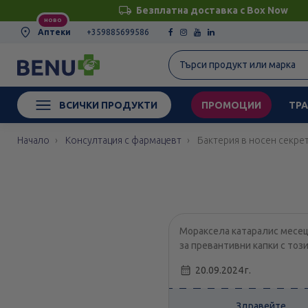
Безплатна доставка с Box Now
НОВО
Аптеки
+359885699586
ВСИЧКИ ПРОДУКТИ
ПРОМОЦИИ
ТРА
Начало
Консултация с фармацевт
Бактерия в носен секре
Мораксела катаралис месец
за превантивни капки с то
20.09.2024 г.
Здравейте,