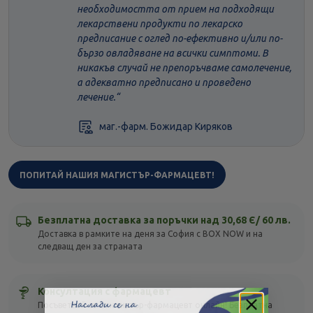
необходимостта от прием на подходящи
лекарствени продукти по лекарско
предписание с оглед по-ефективно и/или по-
бързо овладяване на всички симптоми. В
никакъв случай не препоръчваме самолечение,
а адекватно предписано и проведено
лечение.
маг.-фарм. Божидар Киряков
ПОПИТАЙ НАШИЯ МАГИСТЪР-ФАРМАЦЕВТ!
Безплатна доставка за поръчки над 30,68 Є/ 60 лв.
Доставка в рамките на деня за София с BOX NOW и на
следващ ден за страната
Консултация с фармацевт
Посъветвай се с магистър-фармацевт онлайн! Безплатна