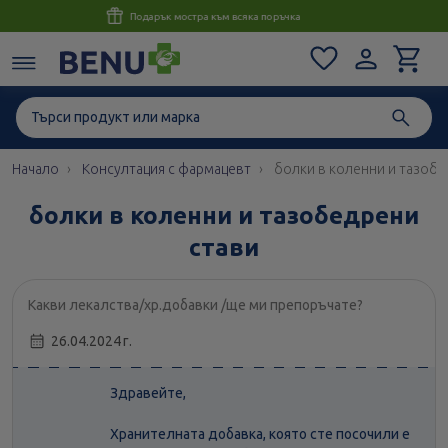
Консултация с магистър-фармацевт до 1 час
Начало
Консултация с фармацевт
болки в коленни и тазобе
болки в коленни и тазобедрени
стави
Какви лекалства/хр.добавки /ще ми препоръчате?
26.04.2024 г.
Здравейте,
Хранителната добавка, която сте посочили е