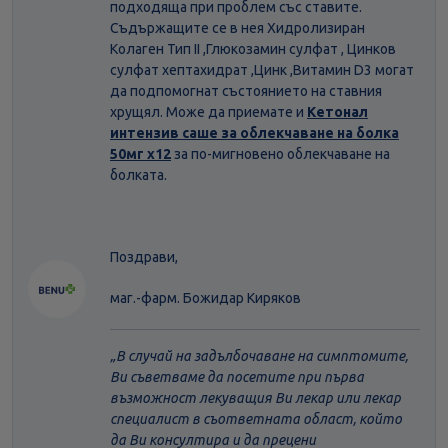
подходяща при проблем със ставите.
Съдържащите се в нея Хидролизиран
Колаген Тип II ,Глюкозамин сулфат , Цинков
сулфат хептахидрат ,Цинк ,Витамин D3 могат
да подпомогнат състоянието на ставния
хрущял. Може да приемате и
Кетонал
интензив саше за облекчаване на болка
50мг х12
за по-мигновено облекчаване на
болката.
Поздрави,
маг.-фарм. Божидар Киряков
В случай на задълбочаване на симптомите,
Ви съветваме да посетите при първа
възможност лекуващия Ви лекар или лекар
специалист в съответната област, който
да Ви консултира и да прецени