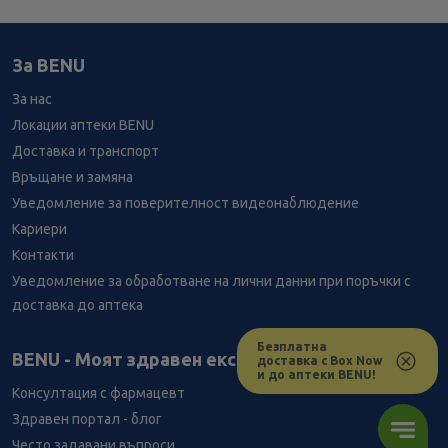
За BENU
За нас
Локации аптеки BENU
Доставка и транспорт
Връщане и замяна
Уведомление за поверителност видеонаблюдение
Кариери
Контакти
Уведомление за обработване на лични данни при поръчки с
доставка до аптека
Безплатна
Лесно ли се ориентираш в сайта ни днес?
BENU - Моят здравен експерт
доставка с Box Now
и до аптеки BENU!
Консултация с фармацевт
Здравен портал - блог
Често задавани въпроси