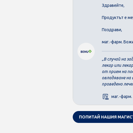
Здравейте,
Продуктът е ме
Поздрави,
маг.-фарм. Бож
В случай на з
лекар или лека
от прием на по
овладяване на 
проведено лече
маг.-фарм.
ПОПИТАЙ НАШИЯ МАГИС