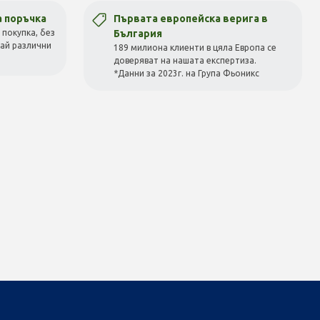
а поръчка
Първата европейска верига в
 покупка, без
България
вай различни
189 милиона клиенти в цяла Европа се
доверяват на нашата експертиза.
*Данни за 2023г. на Група Фьоникс