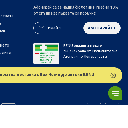
Абонирай се за нашия бюлетин и грабни
10%
отстъпка
за първата си поръчка!
рствата
з
АБОНИРАЙ СЕ
ник-
ането
BENU онлайн аптека е
лицензирана от Изпълнителна
телите
Агенция по Лекарствата.
зплатна доставка с Box Now и до аптеки BENU!