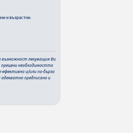
нни и възрастни.
ва възможност лекуващия Ви
да прецени необходимостта
о-ефективно и/или по-бързо
а адекватно предписано и