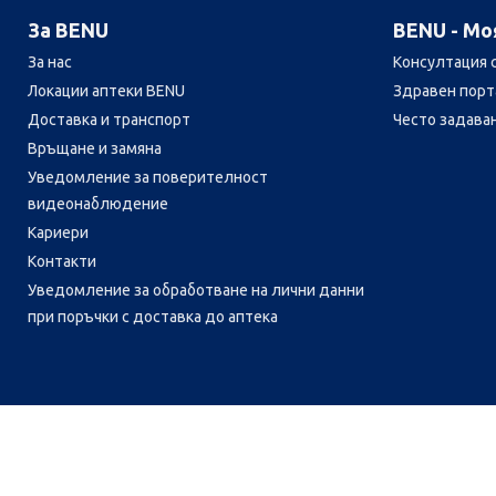
За BENU
BENU - Мо
За нас
Консултация 
Локации аптеки BENU
Здравен порта
Доставка и транспорт
Често задава
Връщане и замяна
Уведомление за поверителност
видеонаблюдение
Кариери
Контакти
Уведомление за обработване на лични данни
при поръчки с доставка до аптека
Лесно ли се ориентираш в
сайта ни днес?
CH
CZ
EE
LT
LV
HU
NL
RS
SK
RO
IT
BE
IE
UK
NO
DE