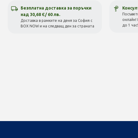
Безплатна доставка за поръчки
Консул
над 30,68 Є/ 60 лв.
Посъвет
онлайн! 
Доставка в рамките на деня за София с
до 1 час
BOX NOW и на следващ ден за страната