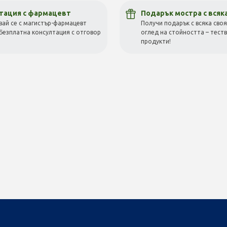
Име:
Просто разглеждам
Намерих по-евтино
тация с фармацевт
Подарък мостра с всяк
вай се с магистър-фармацевт
Получи подарък с всяка своя
Безплатна консултация с отговор
оглед на стойността – тест
E-mail:
!
продукти!
Пол
Жена
Мъж
Съгласявам се с общите условия
Съгласявам се с общите условия
ОБЩИ УСЛОВИЯ
Абонирам се