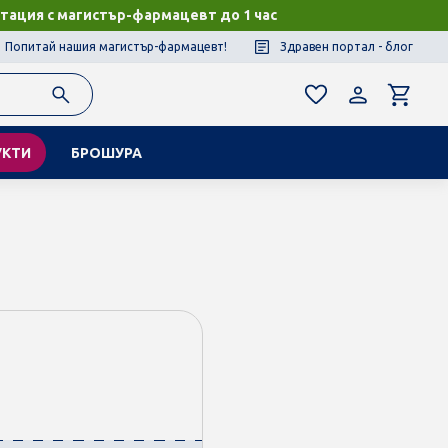
тация с магистър-фармацевт до 1 час
Попитай нашия магистър-фармацевт!
Здравен портал - блог
УКТИ
БРОШУРА