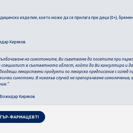
дицинско изделие, което може да се прилага при деца (0+), бреме
идар Киряков
адълбочаване на симптомите, Ви съветваме да посетите при пър
р специалист в съответната област, който да Ви консултира и 
дходящи лекарствени продукти по лекарско предписание с оглед п
всички симптоми. В никакъв случай не препоръчваме самолечение, 
ние.
 Божидар Киряков
Скъпа доставка
Търсих друго
Абонирай се!
ТЪР-ФАРМАЦЕВТ!
Технически проблем с плащането
Вземи промокод за -10%