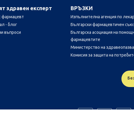
ят здравен експерт
ВРЪЗКИ
с фармацевт
Изпълнителна агенция по лека
л - блог
Български фармацевтичен съю
ни въпроси
Българска асоциация на помощ
фармацевтите
Министерство на здравеопазв
Комисия за защита на потреби
Бе
FR