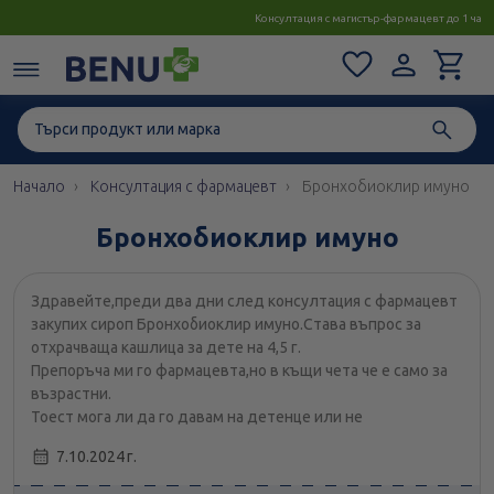
Консултация с магистър-фармацевт до 1 час
Начало
Консултация с фармацевт
Бронхобиоклир имуно
Бронхобиоклир имуно
Здравейте,преди два дни след консултация с фармацевт
закупих сироп Бронхобиоклир имуно.Става въпрос за
отхрачваща кашлица за дете на 4,5 г.
Препоръча ми го фармацевта,но в къщи чета че е само за
възрастни.
Тоест мога ли да го давам на детенце или не
7.10.2024 г.