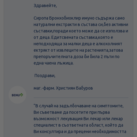
Здравейте,
Сиропа Бронхобиоклир имуно съдържа само
натурални екстракти в състава си,без активни
съставки,поради което може да се използва и
от деца. Едитсвената съставка,която е
неподходяща за малки деца е алкохолният
ектрякт от извлеците на растенията,затова
препоръчителната доза би била 2 пъти по
една чаена лъжица.
Поздрави,
маг.-фарм. Християн Бабуров
“В случай на задълбочаване на симптомите,
Ви съветваме да посетите при първа
възможност лекуващия Ви лекар или лекар
специалист в съответната област, който да
Ви консултира и да прецени необходимостта