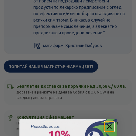
от прием на подходящи лекарствени
продукти по лекарско предписание с оглед
по-ефективно и/или по-бързо овладяване на
всички симптоми. В никакъв случай не
препоръчваме самолечение, а адекватно
предписано и проведено лечение.“
маг.-фарм. Християн Бабуров
ПОПИТАЙ НАШИЯ МАГИСТЪР-ФАРМАЦЕВТ!
Безплатна доставка за поръчки над 30,68 Є/ 60 лв.
Доставка в рамките на деня за София с BOX NOW и на
следващ ден за страната
Консултация с фармацевт
Посъветвай се с магистър-фармацевт онлайн! Безплатна
консултация с отговор до 1 час!