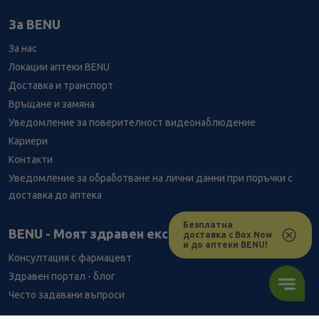
За BENU
За нас
Локации аптеки BENU
Доставка и транспорт
Връщане и замяна
Уведомление за поверителност видеонаблюдение
Кариери
Контакти
Уведомление за обработване на лични данни при поръчки с
доставка до аптека
Безплатна
Лесно ли се ориентираш в сайта ни днес?
BENU - Моят здравен експерт
доставка с Box Now
и до аптеки BENU!
Консултация с фармацевт
Здравен портал - блог
Често задавани въпроси