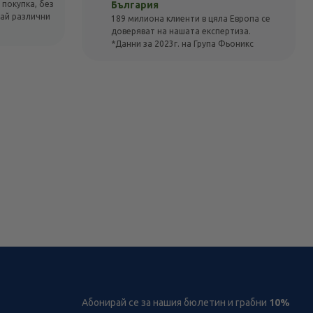
 покупка, без
България
вай различни
189 милиона клиенти в цяла Европа се
доверяват на нашата експертиза.
*Данни за 2023г. на Група Фьоникс
Абонирай се за нашия бюлетин и грабни
10%