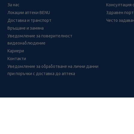
За нас
Консултация 
Локации аптеки BENU
Здравен порта
Доставка и транспорт
Често задава
Връщане и замяна
Уведомление за поверителност
видеонаблюдение
Кариери
Контакти
Уведомление за обработване на лични данни
при поръчки с доставка до аптека
Лесно ли се ориентираш в
сайта ни днес?
CH
CZ
EE
LT
LV
HU
NL
RS
SK
RO
IT
BE
IE
UK
NO
DE