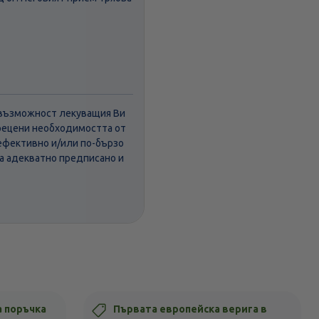
а възможност лекуващия Ви
прецени необходимостта от
ефективно и/или по-бързо
 а адекватно предписано и
а поръчка
Първата европейска верига в