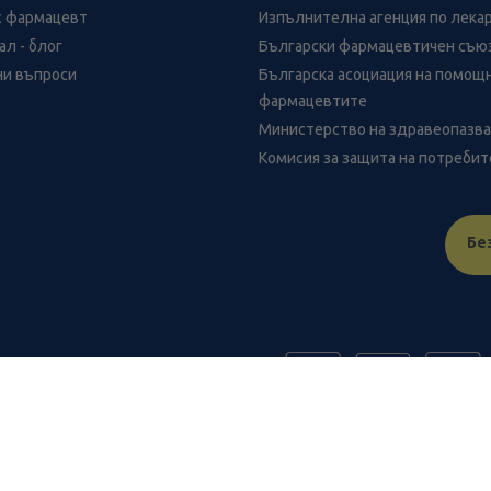
с фармацевт
Изпълнителна агенция по лека
л - блог
Български фармацевтичен съю
ни въпроси
Българска асоциация на помощ
фармацевтите
Министерство на здравеопазв
Комисия за защита на потреби
Бе
FR