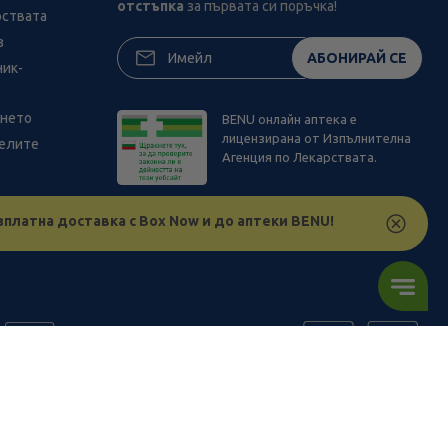
отстъпка
за първата си поръчка!
рствата
з
АБОНИРАЙ СЕ
ник-
ането
BENU онлайн аптека е
лицензирана от Изпълнителна
телите
Агенция по Лекарствата.
зплатна доставка с Box Now и до аптеки BENU!