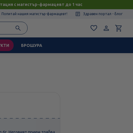
тация с магистър-фармацевт до 1 час
Попитай нашия магистър-фармацевт!
Здравен портал - блог
УКТИ
БРОШУРА
д 6г. Неговият прием трябва