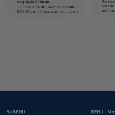
над 30,68 Є/ 60 лв.
Посъвет
онлайн! 
Доставка в рамките на деня за София с
до 1 час
BOX NOW и на следващ ден за страната
За BENU
BENU - Мо