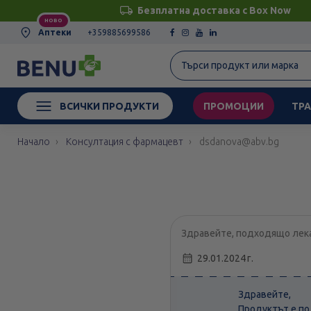
Безплатна доставка с Box Now
НОВО
Аптеки
+359885699586
ВСИЧКИ ПРОДУКТИ
ПРОМОЦИИ
ТРА
Начало
Консултация с фармацевт
dsdanova@abv.bg
Здравейте, подходящо лекар
29.01.2024 г.
Здравейте,
Продуктът е по