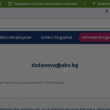
Подарък мостра към всяка поръчка
Консул
ЙНО НИСКИ ЦЕНИ
КУПИ С ПОДАРЪК
СРОЧНИ ПРОД
dsdanova@abv.bg
ство ли е за запушен нос!? Благодаря!
дходящ при запушен нос, но се препоръчва за възрастни и деца на