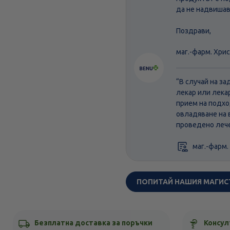
да не надвишав
Поздрави,
маг.-фарм. Хри
“В случай на з
лекар или лека
прием на подхо
овладяване на 
проведено лече
маг.-фарм.
ПОПИТАЙ НАШИЯ МАГИС
Безплатна доставка за поръчки
Консул