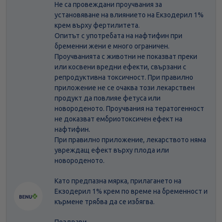
Не са провеждани проучвания за
установяване на влиянието на Екзодерил 1%
крем върху фертилитета.
Опитът с употребата на нафтифин при
бременни жени е много ограничен.
Проучванията с животни не показват преки
или косвени вредни ефекти, свързани с
репродуктивна токсичност. При правилно
приложение не се очаква този лекарствен
продукт да повлияе фетуса или
новороденото. Проучвания на тератогенност
не доказват ембриотоксичен ефект на
нафтифин.
При правилно приложение, лекарството няма
увреждащ ефект върху плода или
новороденото.
Като предпазна мярка, прилагането на
Екзодерил 1% крем по време на бременност и
кърмене трябва да се избягва.