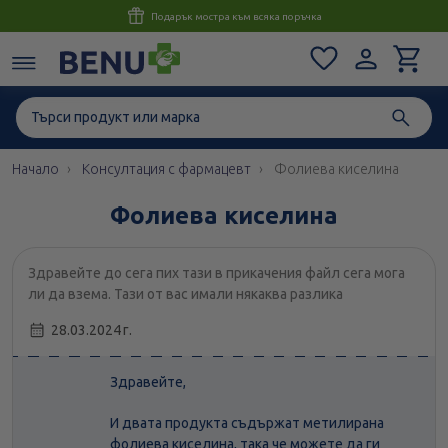
Консултация с магистър-фармацевт до 1 час
Начало
Консултация с фармацевт
Фолиева киселина
Фолиева киселина
Здравейте до сега пих тази в прикачения файл сега мога
ли да взема. Тази от вас имали някаква разлика
28.03.2024 г.
Здравейте,
И двата продукта съдържат метилирана
фолиева киселина, така че можете да ги