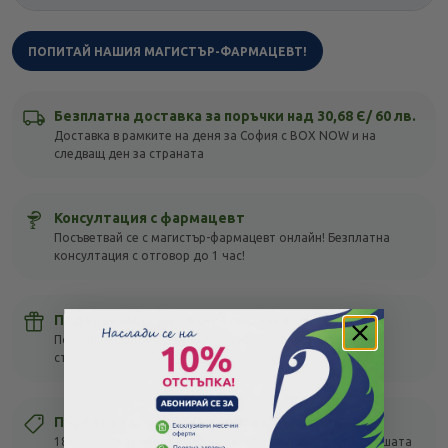
ПОПИТАЙ НАШИЯ МАГИСТЪР-ФАРМАЦЕВТ!
Безплатна доставка за поръчки над 30,68 Є/ 60 лв.
Доставка в рамките на деня за София с BOX NOW и на
следващ ден за страната
Консултация с фармацевт
Посъветвай се с магистър-фармацевт онлайн! Безплатна
консултация с отговор до 1 час!
Подарък мостра с всяка поръчка
Получи подарък с всяка своя покупка, без оглед на
стойността – тествай различни продукти!
Първата европейска верига в България
189 милиона клиенти в цяла Европа се доверяват на нашата