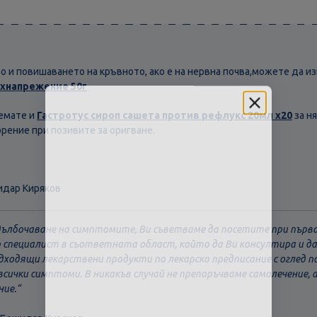
о и повишаването на кръвното, ако е на нервна почва,можете да 
ъхнапрежение 50г
емате и
Гастротус сироп сашета против рефлукс 20мл х20
за н
рение при позивите за оригване.
идар Киряков
адълбочаване на симптомите, Ви съветваме да посетите при пър
р специалист в съответната област, който да Ви консултира и 
дходящи лекарствени продукти по лекарско предписание с оглед п
всички симптоми. В никакъв случай не препоръчваме самолечение, 
ние.
Скъпа доставка
Търсих друго