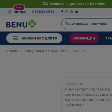
Безплатна доставка с Box Now
НОВО
Аптеки
+359885699586
ВСИЧКИ ПРОДУКТИ
ПРОМОЦИИ
ТРА
Начало
Консултация с фармацевт
Гастрит
Здравейте,
Имам гастрит с тъпа болка 
притискане около гръдната
Какво лекарство ще ми пре
Хубав ден !