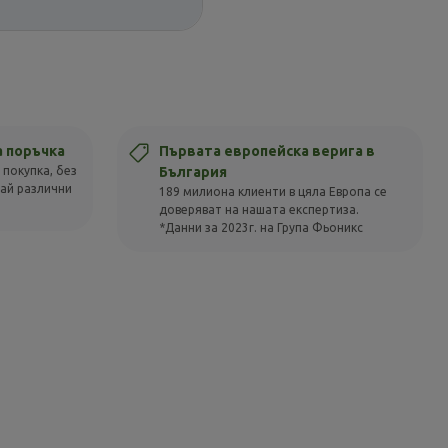
а поръчка
Първата европейска верига в
 покупка, без
България
вай различни
189 милиона клиенти в цяла Европа се
доверяват на нашата експертиза.
*Данни за 2023г. на Група Фьоникс