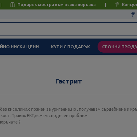
Подарък мостра към всяка поръчка
Консул
ЙНО НИСКИ ЦЕНИ
КУПИ С ПОДАРЪК
СРОЧНИ ПРОД
Гастрит
, без киселини,с позиви за уригване.Но , получавам сърцебиене и к
 кост. Правих ЕКГ,нямам сърдечен проблем.
поръчате ?