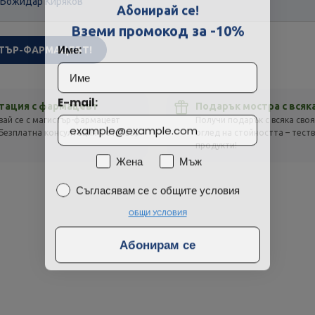
 Божидар Киряков
Абонирай се!
Технически проблем с плащането
Вземи промокод за -10%
Име:
ТЪР-ФАРМАЦЕВТ!
Просто разглеждам
Намерих по-евтино
E-mail:
тация с фармацевт
Подарък мостра с всяк
вай се с магистър-фармацевт
Получи подарък с всяка своя
Безплатна консултация с отговор
оглед на стойността – тест
!
продукти!
Пол
Жена
Мъж
Съгласявам се с общите условия
Съгласявам се с общите условия
ОБЩИ УСЛОВИЯ
Абонирам се