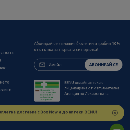
Абонирай се за нашия бюлетин и грабни
10%
отстъпка
за първата си поръчка!
рствата
з
АБОНИРАЙ СЕ
ник-
ането
BENU онлайн аптека е
лицензирана от Изпълнителна
телите
Агенция по Лекарствата.
зплатна доставка с Box Now и до аптеки BENU!