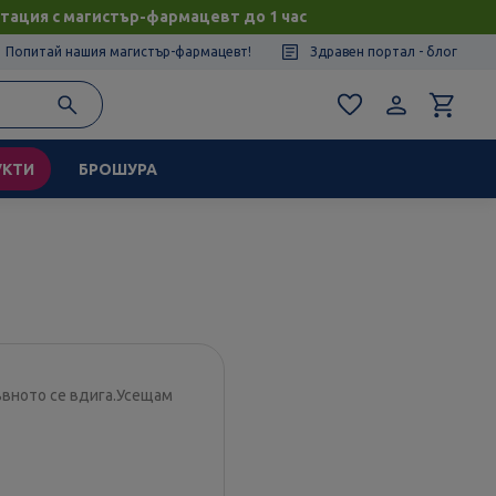
тация с магистър-фармацевт до 1 час
Попитай нашия магистър-фармацевт!
Здравен портал - блог
УКТИ
БРОШУРА
ръвното се вдига.Усещам