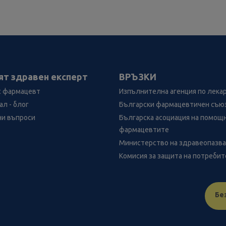
ят здравен експерт
ВРЪЗКИ
с фармацевт
Изпълнителна агенция по лека
л - блог
Български фармацевтичен съю
ни въпроси
Българска асоциация на помощ
фармацевтите
Министерство на здравеопазв
Комисия за защита на потреби
Бе