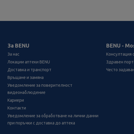
За BENU
BENU - Мо
За нас
Консултация 
Локации аптеки BENU
Здравен порта
Доставка и транспорт
Често задава
Връщане и замяна
Уведомление за поверителност
видеонаблюдение
Кариери
Контакти
Уведомление за обработване на лични данни
при поръчки с доставка до аптека
Лесно ли се ориентираш в
сайта ни днес?