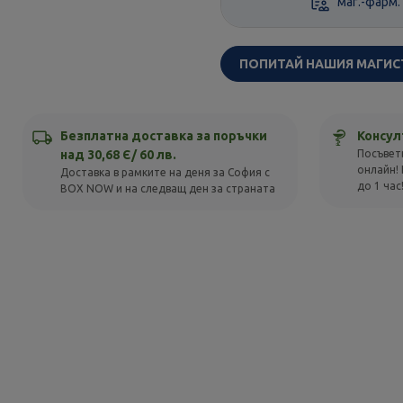
маг.-фарм.
ПОПИТАЙ НАШИЯ МАГИС
Безплатна доставка за поръчки
Консул
над 30,68 Є/ 60 лв.
Посъвет
онлайн! 
Доставка в рамките на деня за София с
до 1 час
BOX NOW и на следващ ден за страната