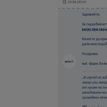
20.06.2024 г.
Здравейте,
За сърцебиенет
касис при свр
Можете да при
дали има подоб
Поздрави,
маг.-фарм. Бож
В случай на з
лекар или лека
от прием на по
овладяване на 
проведено лече