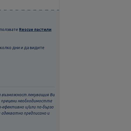
използвате
Rescue пастили
яколко дни и да видите
ва възможност лекуващия Ви
да прецени необходимостта
о-ефективно и/или по-бързо
а адекватно предписано и