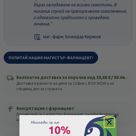
бързо овладяване на всички симптоми. В
никакъв случай не препоръчваме самолечение,
а адекватно предписано и проведено
лечение.
маг.-фарм. Божидар Киряков
ПОПИТАЙ НАШИЯ МАГИСТЪР-ФАРМАЦЕВТ!
Безплатна доставка за поръчки над 30,68 Є/ 60 лв.
Доставка в рамките на деня за София с BOX NOW и на
следващ ден за страната
Консултация с фармацевт
Посъветвай се с магистър-фармацевт онлайн! Безплатна
консултация с отговор до 1 час!