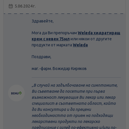
5.06.2024 г.
Здравейте,
Мога да Ви препоръчам
Weleda хидратиращ
крем с невен 75мл
или някои от другите
продукти от марката
Weleda
Поздрави,
маг.-фарм. Божидар Киряков
В случай на задълбочаване на симптомите,
Ви съветваме да посетите при първа
възможност лекуващия Ви лекар или лекар
специалист в съответната област, който
да Ви консултира и да прецени
необходимостта от прием на подходящи
лекарствени продукти по лекарско
предписание с оглед по-ефективно и/или по-