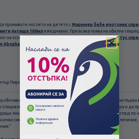
а промивате нослето на детето с
Маример бебе изотоник спрей
сните пътища 100мл
ежедневно. При всяка поява на обилна секре
 нос на основа на колоидно сребро като например-
Силвъртус спрей
мл Abopharma
.
итър Пировски
адълбочаване на симптомите, Ви съветваме да посетите при първ
р специалист в съответната област, който да Ви консултира и да 
дящи лекарствени продукти по лекарско предписание с оглед по-
всички симптоми. В никакъв случай не препоръчваме самолечение,
ние.“
Скъпа доставка
Търсих друго