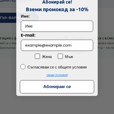
 Димитър Пировски
Абонирай се!
Технически проблем с плащането
Вземи промокод за -10%
Име:
ТЪР-ФАРМАЦЕВТ!
Просто разглеждам
Намерих по-евтино
E-mail:
тация с фармацевт
Подарък мостра с всяк
вай се с магистър-фармацевт
Получи подарък с всяка своя
Безплатна консултация с отговор
оглед на стойността – тест
!
продукти!
Пол
Жена
Мъж
Съгласявам се с общите условия
Съгласявам се с общите условия
ОБЩИ УСЛОВИЯ
Абонирам се