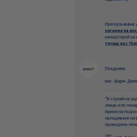
Препоръчваме д
хигиена на но
капки/спрей за
течащ нос 15
Поздрави,
маг.-фарм. Дим
“В случай на з
лекар или лека
прием на подхо
овладяване на 
проведено лече