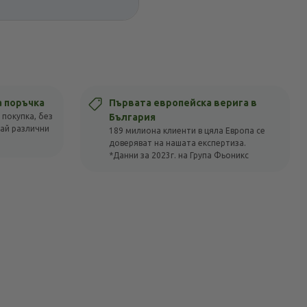
а поръчка
Първата европейска верига в
 покупка, без
България
вай различни
189 милиона клиенти в цяла Европа се
доверяват на нашата експертиза.
*Данни за 2023г. на Група Фьоникс