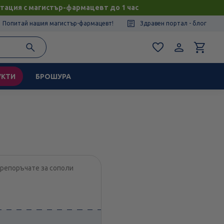
тация с магистър-фармацевт до 1 час
Попитай нашия магистър-фармацевт!
Здравен портал - блог
УКТИ
БРОШУРА
препоръчате за сополи