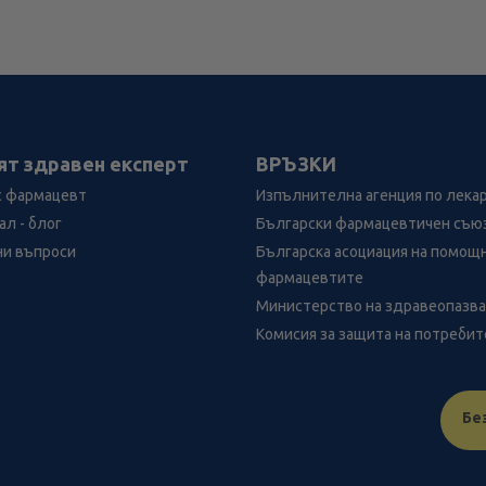
ят здравен експерт
ВРЪЗКИ
с фармацевт
Изпълнителна агенция по лека
л - блог
Български фармацевтичен съю
ни въпроси
Българска асоциация на помощ
фармацевтите
Министерство на здравеопазв
Комисия за защита на потреби
Бе