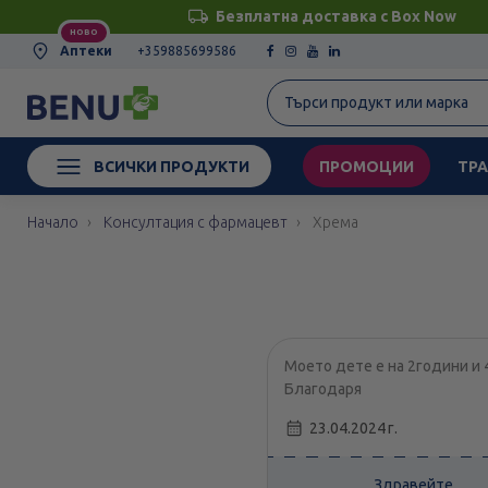
Безплатна доставка с Box Now
НОВО
Аптеки
+359885699586
ВСИЧКИ ПРОДУКТИ
ПРОМОЦИИ
ТРА
Начало
Консултация с фармацевт
Хрема
Моето дете е на 2години и 
Благодаря
23.04.2024 г.
Здравейте,