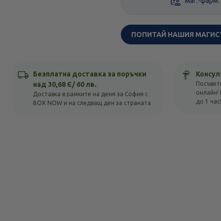
маг.-фарм.
ПОПИТАЙ НАШИЯ МАГИС
Безплатна доставка за поръчки
Консул
над 30,68 Є/ 60 лв.
Посъвет
онлайн! 
Доставка в рамките на деня за София с
до 1 час
BOX NOW и на следващ ден за страната