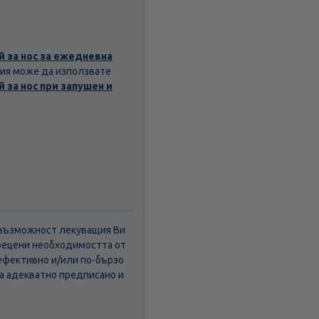
 за нос за ежедневна
ция може да използвате
 за нос при запушен и
а възможност лекуващия Ви
прецени необходимостта от
ефективно и/или по-бързо
 а адекватно предписано и