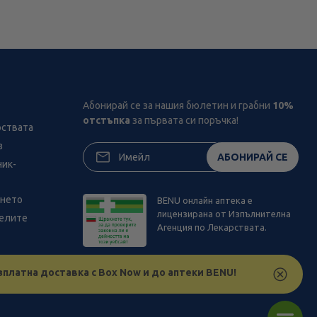
Абонирай се за нашия бюлетин и грабни
10%
отстъпка
за първата си поръчка!
рствата
з
АБОНИРАЙ СЕ
ник-
ането
BENU онлайн аптека е
лицензирана от Изпълнителна
телите
Агенция по Лекарствата.
зплатна доставка с Box Now и до аптеки BENU!