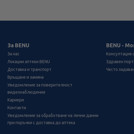
За BENU
BENU - Мо
За нас
Консултация 
Локации аптеки BENU
Здравен порта
Доставка и транспорт
Често задава
Връщане и замяна
Уведомление за поверителност
видеонаблюдение
Кариери
Контакти
Уведомление за обработване на лични данни
при поръчки с доставка до аптека
Лесно ли се ориентираш в
сайта ни днес?