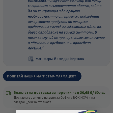
възможност лекуващия Ви лекар или лекар
специалист в съответната област, който
да Ви консултира и да прецени
необходимостта от прием на подходящи
лекарствени продукти по лекарско
предписание с оглед по-ефективно и/или по-
бързо овладяване на всички симптоми. В
никакъв случай не препоръчваме самолечение,
а адекватно предписано и проведено
лечение.
маг.-фарм. Божидар Киряков
ПОПИТАЙ НАШИЯ МАГИСТЪР-ФАРМАЦЕВТ!
Безплатна доставка за поръчки над 30,68 Є/ 60 лв.
Доставка в рамките на деня за София с BOX NOW и на
следващ ден за страната