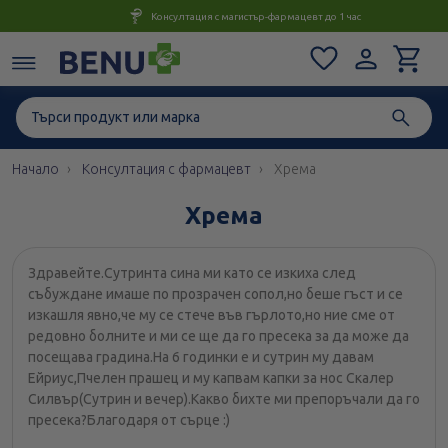
Консултация с магистър-фармацевт до 1 час
Начало
Консултация с фармацевт
Хрема
Хрема
Здравейте.Сутринта сина ми като се изкиха след
събуждане имаше по прозрачен сопол,но беше гъст и се
изкашля явно,че му се стече във гърлото,но ние сме от
редовно болните и ми се ще да го пресека за да може да
посещава градина.На 6 годинки е и сутрин му давам
Ейриус,Пчелен прашец и му капвам капки за нос Скалер
Силвър(Сутрин и вечер).Какво бихте ми препоръчали да го
пресека?Благодаря от сърце :)