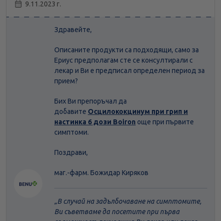
9.11.2023 г.
Здравейте,
Описаните продукти са подходящи, само за
Ериус предполагам сте се консултирали с
лекар и Ви е предписал определен период за
прием?
Бих Ви препоръчал да
добавите
Осцилококцинум при грип и
настинка 6 дози Boiron
още при първите
симптоми.
Поздрави,
маг.-фарм. Божидар Киряков
В случай на задълбочаване на симптомите,
Ви съветваме да посетите при първа