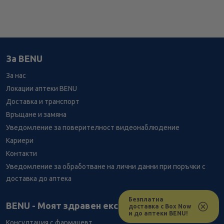
За BENU
За нас
Локации аптеки BENU
Доставка и транспорт
Връщане и замяна
Уведомление за поверителност видеонаблюдение
Кариери
Контакти
Уведомление за обработване на лични данни при поръчки с
доставка до аптека
Безплатна
Лесно ли се ориентираш в сайта ни днес?
BENU - Моят здравен експерт
доставка с Box Now
и до аптеки BENU!
Консултация с фармацевт