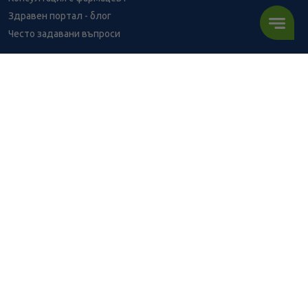
Здравен портал - блог
Често задавани въпроси
ВРЪЗКИ
Изпълнителна агенция по лекарствата
Български фармацевтичен съюз
Българска асоциация на помощник-фармацевтите
Министерство на здравеопазването
Комисия за защита на потребителите
Абонирай се за нашия бюлетин и грабни
10% отстъпка
за
първата си поръчка!
АБОНИРАЙ СЕ
BENU онлайн аптека е лицензирана от
Изпълнителна Агенция по Лекарствата.