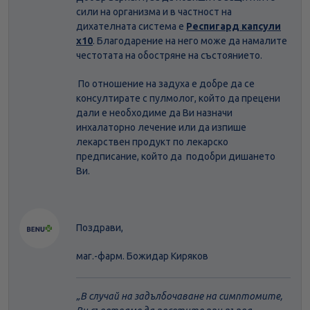
сили на организма и в частност на
дихателната система е
Респигард капсули
х10
. Благодарение на него може да намалите
честотата на обостряне на състоянието.
По отношение на задуха е добре да се
консултирате с пулмолог, който да прецени
дали е необходиме да Ви назначи
инхалаторно лечение или да изпише
лекарствен продукт по лекарско
предписание, който да подобри дишането
Ви.
Поздрави,
маг.-фарм. Божидар Киряков
В случай на задълбочаване на симптомите,