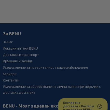
За BENU
За нас
Локации аптеки BENU
Доставка и транспорт
Връщане и замяна
Уведомление за поверителност видеонаблюдение
Кариери
Контакти
Уведомление за обработване на лични данни при поръчки с
доставка до аптека
Безплатна
Лесно ли се ориентираш в сайта ни днес?
BENU - Моят здравен експерт
доставка с Box Now
и до аптеки BENU!