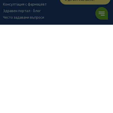
Консултация с фармацевт
Здравен портал - блог
Често задавани въпроси
ВРЪЗКИ
Изпълнителна агенция по лекарствата
Български фармацевтичен съюз
Българска асоциация на помощник-фармацевтите
Министерство на здравеопазването
Комисия за защита на потребителите
Абонирай се за нашия бюлетин и грабни
10% отстъпка
за
първата си поръчка!
АБОНИРАЙ СЕ
BENU онлайн аптека е лицензирана от