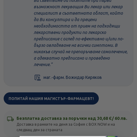
Ви съветваме да посетите при първа
възможност лекуващия Ви лекар или лекар
специалист в съответната област, който
да Ви консултира и да прецени
необходимостта от прием на подходящи
лекарствени продукти по лекарско
предписание с оглед по-ефективно и/или по-
бързо овладяване на всички симптоми. В
никакъв случай не препоръчваме самолечение,
а адекватно предписано и проведено
лечение.
маг.-фарм. Божидар Киряков
ПОПИТАЙ НАШИЯ МАГИСТЪР-ФАРМАЦЕВТ!
Безплатна доставка за поръчки над 30,68 Є/ 60 лв.
Доставка в рамките на деня за София с BOX NOW и на
следващ ден за страната