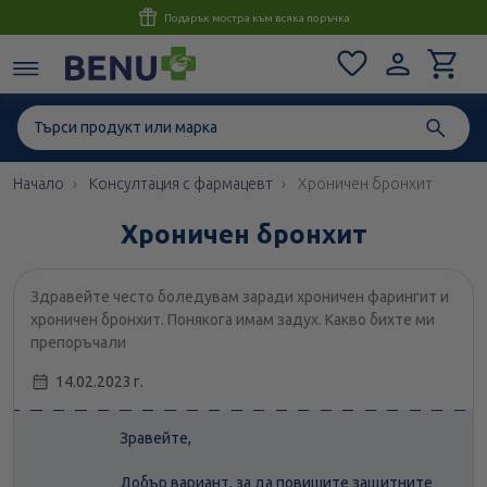
Консултация с магистър-фармацевт до 1 час
Начало
Консултация с фармацевт
Хроничен бронхит
Хроничен бронхит
Здравейте често боледувам заради хроничен фарингит и
хроничен бронхит. Понякога имам задух. Какво бихте ми
препоръчали
14.02.2023 г.
Зравейте,
Добър вариант, за да повишите защитните