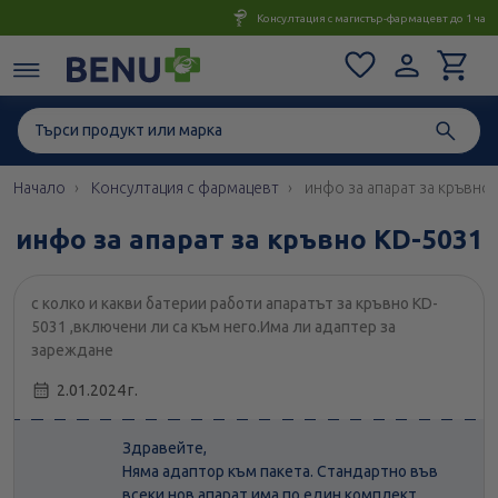
Консултация с магистър-фармацевт до 1 час
Начало
Консултация с фармацевт
инфо за апарат за кръвно
инфо за апарат за кръвно KD-5031
с колко и какви батерии работи апаратът за кръвно KD-
5031 ,включени ли са към него.Има ли адаптер за
зареждане
2.01.2024 г.
Здравейте,
Няма адаптор към пакета. Стандартно във
всеки нов апарат има по един комплект