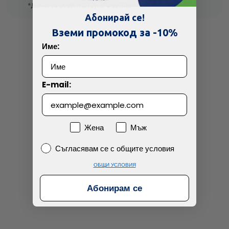
*Данни за 2023г. на Група Фьоникс
Абонирай се!
Вземи промокод за -10%
Скъпа доставка
Търсих друго
Име:
Технически проблем с плащането
E-mail:
Просто разглеждам
Намерих по-евтино
Пол
Жена
Мъж
Съгласявам се с общите условия
Съгласявам се с общите условия
ОБЩИ УСЛОВИЯ
Абонирам се