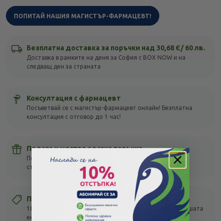
ПОПИТАЙ НАШИЯ МАГИСТЪР-ФАРМАЦЕВТ!
Безплатна доставка за поръчки над 30,68 Є/ 60 лв.
Доставка в рамките на деня за София с BOX NOW и на
следващ ден за страната
Консултация с фармацевт
Посъветвай се с магистър-фармацевт онлайн! Безплатна
консултация с отговор до 1 час!
Подарък мостра с всяка поръчка
Получи подарък с всяка своя покупка, без оглед на
стойността – тествай различни продукти!
Първата европейска верига в България
189 милиона клиенти в цяла Европа се доверяват на нашата
експертиза.