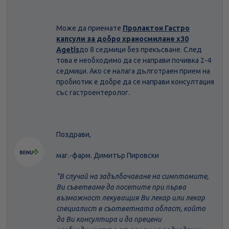
Може да приемате
Пролактон Гастро
капсули за добро храносмилане х30
Agetis
до 8 седмици без прекъсване. След
това е необходимо да се направи почивка 2-4
седмици. Ако се налага дълготраен прием на
пробиотик е добре да се направи консултация
със гастроентеролог.
Поздрави,
маг.-фарм. Димитър Пировски
"В случай на задълбочаване на симптомите,
Ви съветваме да посетите при първа
възможност лекуващия Ви лекар или лекар
специалист в съответната област, който
да Ви консултира и да прецени