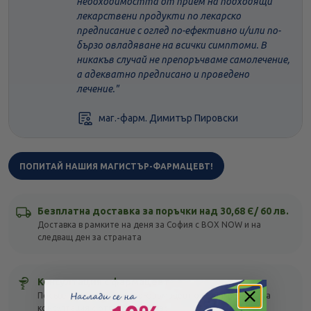
необходимостта от прием на подходящи
лекарствени продукти по лекарско
предписание с оглед по-ефективно и/или по-
бързо овладяване на всички симптоми. В
никакъв случай не препоръчваме самолечение,
а адекватно предписано и проведено
лечение."
маг.-фарм. Димитър Пировски
ПОПИТАЙ НАШИЯ МАГИСТЪР-ФАРМАЦЕВТ!
Безплатна доставка за поръчки над 30,68 Є/ 60 лв.
Доставка в рамките на деня за София с BOX NOW и на
следващ ден за страната
Консултация с фармацевт
Посъветвай се с магистър-фармацевт онлайн! Безплатна
консултация с отговор до 1 час!