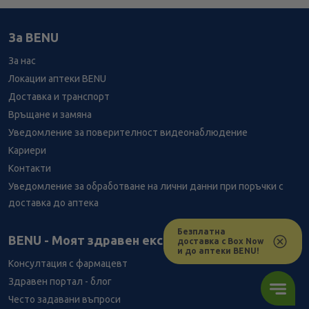
За BENU
За нас
Локации аптеки BENU
Доставка и транспорт
Връщане и замяна
Уведомление за поверителност видеонаблюдение
Кариери
Контакти
Уведомление за обработване на лични данни при поръчки с
доставка до аптека
Безплатна
Лесно ли се ориентираш в сайта ни днес?
BENU - Моят здравен експерт
доставка с Box Now
и до аптеки BENU!
Консултация с фармацевт
Здравен портал - блог
Често задавани въпроси