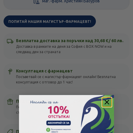
маг.-фарм. Християн Бабуров
ПОПИТАЙ НАШИЯ МАГИСТЪР-ФАРМАЦЕВТ!
Безплатна доставка за поръчки над 30,68 Є/ 60 лв.
Доставка в рамките на деня за София с BOX NOW и на
следващ ден за страната
Консултация с фармацевт
Посъветвай се с магистър-фармацевт онлайн! Безплатна
консултация с отговор до 1 час!
Подарък мостра с всяка поръчка
Получи подарък с всяка своя покупка, без оглед на
стойността – тествай различни продукти!
Първата европейска верига в България