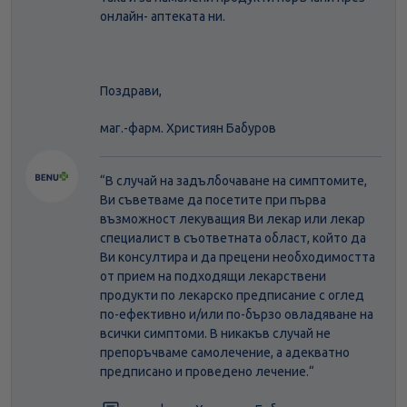
онлайн- аптеката ни.
Поздрави,
маг.-фарм. Християн Бабуров
“В случай на задълбочаване на симптомите,
Ви съветваме да посетите при първа
възможност лекуващия Ви лекар или лекар
специалист в съответната област, който да
Ви консултира и да прецени необходимостта
от прием на подходящи лекарствени
продукти по лекарско предписание с оглед
по-ефективно и/или по-бързо овладяване на
всички симптоми. В никакъв случай не
препоръчваме самолечение, а адекватно
предписано и проведено лечение.“