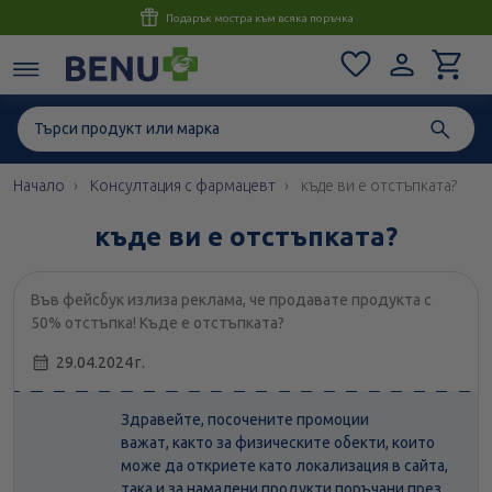
Консултация с магистър-фармацевт до 1 час
Начало
Консултация с фармацевт
къде ви е отстъпката?
къде ви е отстъпката?
Във фейсбук излиза реклама, че продавате продукта с
50% отстъпка! Къде е отстъпката?
29.04.2024 г.
Здравейте, посочените промоции
важат, както за физическите обекти, които
може да откриете като локализация в сайта,
така и за намалени продукти поръчани през