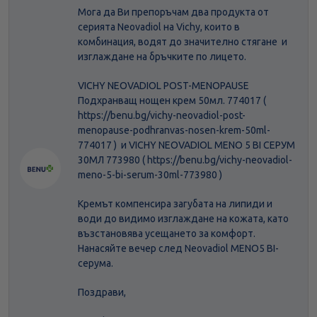
Мога да Ви препоръчам два продукта от
серията Neovadiol на Vichy, които в
комбинация, водят до значително стягане и
изглаждане на бръчките по лицето.
VICHY NEOVADIOL POST-MENOPAUSE
Подхранващ нощен крем 50мл. 774017 (
https://benu.bg/vichy-neovadiol-post-
menopause-podhranvas-nosen-krem-50ml-
774017 ) и VICHY NEOVADIOL MENO 5 BI СЕРУМ
30МЛ 773980 ( https://benu.bg/vichy-neovadiol-
meno-5-bi-serum-30ml-773980 )
Кремът компенсира загубата на липиди и
води до видимо изглаждане на кожата, като
възстановява усещането за комфорт.
Нанасяйте вечер след Neovadiol MENO5 BI-
серума.
Поздрави,