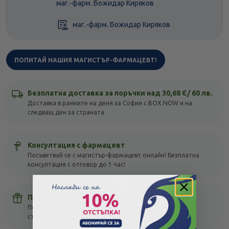
маг.-фарм. Божидар Киряков
маг.-фарм. Божидар Киряков
ПОПИТАЙ НАШИЯ МАГИСТЪР-ФАРМАЦЕВТ!
Безплатна доставка за поръчки над 30,68 Є/ 60 лв.
Доставка в рамките на деня за София с BOX NOW и на
следващ ден за страната
Консултация с фармацевт
Посъветвай се с магистър-фармацевт онлайн! Безплатна
консултация с отговор до 1 час!
Подарък мостра с всяка поръчка
Получи подарък с всяка своя покупка, без оглед на
стойността – тествай различни продукти!