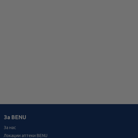
За BENU
За нас
Локации аптеки BENU