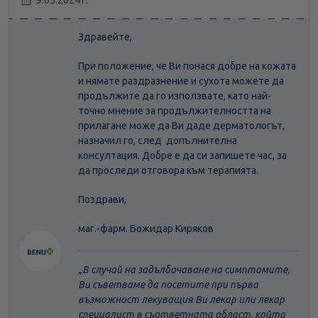
9.05.2024 г.
Здравейте,
При положение, че Ви понася добре на кожата
и нямате раздразнение и сухота можете да
продължите да го използвате, като най-
точно мнение за продължителността на
прилагане може да Ви даде дерматологът,
назначил го, след допълнителна
консултация. Добре е да си запишете час, за
да проследи отговора към терапията.
Поздрави,
маг.-фарм. Божидар Киряков
В случай на задълбочаване на симптомите,
Ви съветваме да посетите при първа
възможност лекуващия Ви лекар или лекар
специалист в съответната област, който