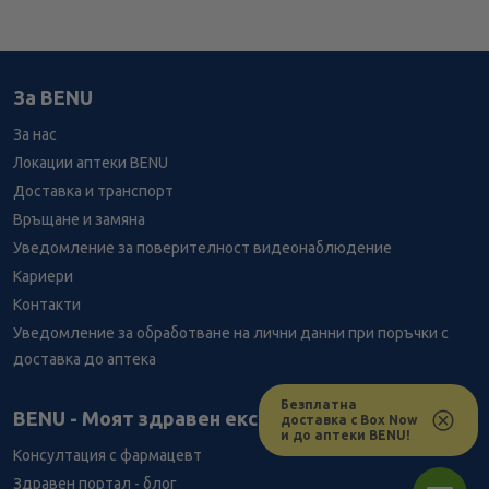
За BENU
За нас
Локации аптеки BENU
Доставка и транспорт
Връщане и замяна
Уведомление за поверителност видеонаблюдение
Кариери
Контакти
Уведомление за обработване на лични данни при поръчки с
доставка до аптека
Безплатна
Лесно ли се ориентираш в сайта ни днес?
BENU - Моят здравен експерт
доставка с Box Now
и до аптеки BENU!
Консултация с фармацевт
Здравен портал - блог