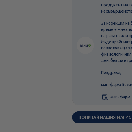
Продуктът на La
несъвършенств
За корекция на
време е минало
на раната или 
бъде крайният 
позволяваща за
физиологичния 
ден, без да втр
Поздрави,
маг.-фарм.Бож
маг.-фарм.
ПОПИТАЙ НАШИЯ МАГИС