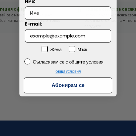
Име:
Просто разглеждам
Намерих по-евтино
тация с фармацевт
Подарък мостра с всяк
вай се с магистър-фармацевт
Получи подарък с всяка своя
Безплатна консултация с отговор
оглед на стойността – тест
E-mail:
!
продукти!
Пол
Жена
Мъж
Съгласявам се с общите условия
Съгласявам се с общите условия
ОБЩИ УСЛОВИЯ
Абонирам се