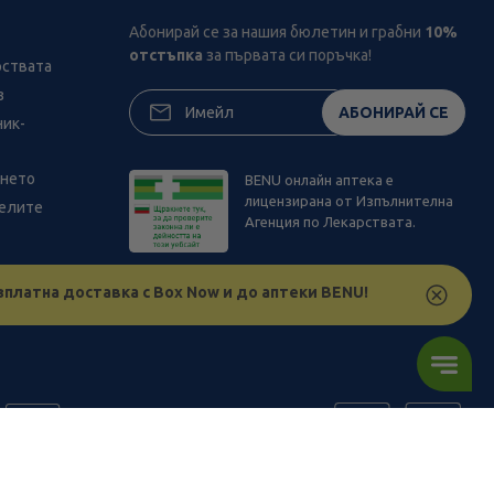
Абонирай се за нашия бюлетин и грабни
10%
отстъпка
за първата си поръчка!
рствата
з
АБОНИРАЙ СЕ
ник-
ането
BENU онлайн аптека е
лицензирана от Изпълнителна
телите
Агенция по Лекарствата.
зплатна доставка с Box Now и до аптеки BENU!