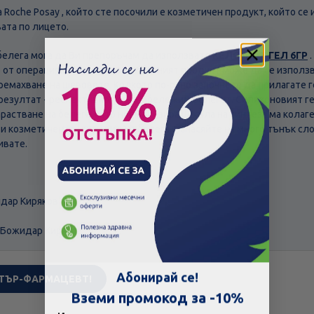
 Roche Posay , който сте посочили е козметичен продукт, който се
ата по лицето.
 белега мога да Ви препоръчам да използвате
КЕЛО-КОТ ГЕЛ 6ГР
.
 от операцията на носа, но въпросният продукт може да се използ
премахване на шевовете. Колкото по-рано започнете да прилагате 
резултат - респективно по-незабележим белегът. Силиконовият ге
растване на белега, като нормализира цикъла на синтеза ма колаг
и козметичен външен вид на белега. Нанасяйте на много тънък слой
ивате.
идар Киряков
 Божидар Киряков
Скъпа доставка
Търсих друго
Абонирай се!
ТЪР-ФАРМАЦЕВТ!
Технически проблем с плащането
Вземи промокод за -10%