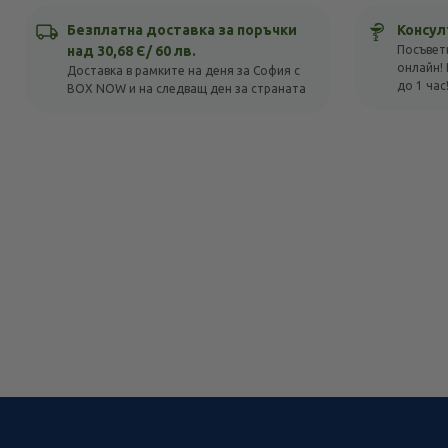
Безплатна доставка за поръчки
Консул
над 30,68 Є/ 60 лв.
Посъвет
онлайн! 
Доставка в рамките на деня за София с
до 1 час
BOX NOW и на следващ ден за страната