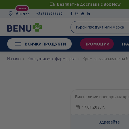
Безплатна доставка с Box Now
НОВО
Аптеки
+359885699586
ВСИЧКИ ПРОДУКТИ
ПРОМОЦИИ
ТРА
Начало
Консултация с фармацевт
Крем за заличаване на б
Бихте ли ми препоръчал кре
17.01.2023 г.
Здравейте,