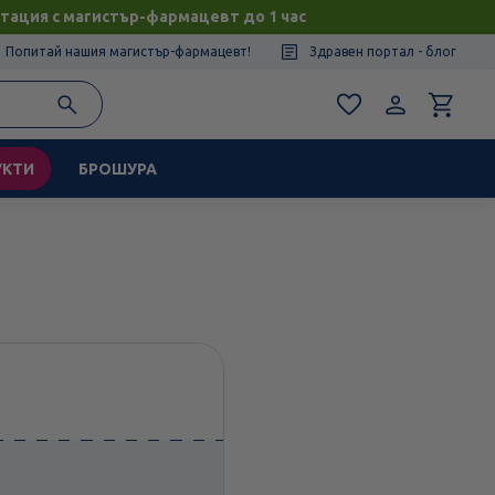
тация с магистър-фармацевт до 1 час
Попитай нашия магистър-фармацевт!
Здравен портал - блог
УКТИ
БРОШУРА