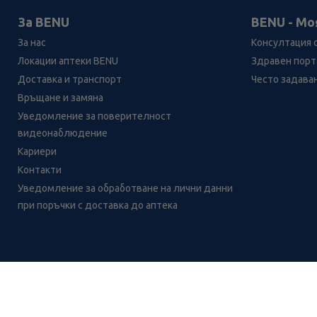
За BENU
BENU - Мо
За нас
Консултация 
Локации аптеки BENU
Здравен порта
Доставка и транспорт
Често задава
Връщане и замяна
Уведомление за поверителност
видеонаблюдение
Кариери
Контакти
Уведомление за обработване на лични данни
при поръчки с доставка до аптека
Лесно ли се ориентираш в
сайта ни днес?
CH
CZ
EE
LT
LV
HU
NL
RS
SK
RO
IT
BE
IE
UK
NO
DE