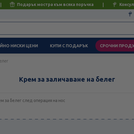
Подарък мостра към всяка поръчка
Консул
ЙНО НИСКИ ЦЕНИ
КУПИ С ПОДАРЪК
СРОЧНИ ПРОД
елег
Крем за заличаване на белег
м за белег след операция на нос