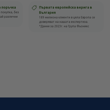
а поръчка
Първата европейска верига в
 покупка, без
България
вай различни
189 милиона клиенти в цяла Европа се
доверяват на нашата експертиза.
*Данни за 2023г. на Група Фьоникс