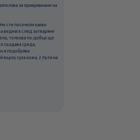
 използва за прикривмане на
 Не сте посочили какво
ва веднага след затваряне
гела, толкова по-добър ще
л създава среда,
ен и подобрява
 върху суха кожа, 2 пъти на