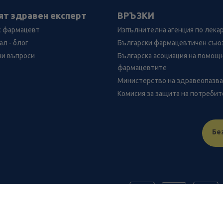
ят здравен експерт
ВРЪЗКИ
с фармацевт
Изпълнителна агенция по лека
л - блог
Български фармацевтичен съю
ни въпроси
Българска асоциация на помощ
фармацевтите
Министерство на здравеопазв
Комисия за защита на потреби
Бе
FR