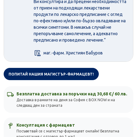
Ви консултира и да прецени необходимостта
от прием на подходящи лекарствени
продукти по лекарско предписание с оглед
по-ефективно и/или по-бързо овладяване на
всички симптоми. В никакъв случай не
препоръчваме самолечение, а адекватно
предписано и проведено лечение.“
маг.-фарм. Християн Бабуров
ПОПИТАЙ НАШИЯ МАГИСТЪР-ФАРМАЦЕВТ!
Безплатна доставка за поръчки над 30,68 Є/ 60 лв.
Доставка в рамките на деня за София с BOX NOW и на
следващ ден за страната
Консултация с фармацевт
Посъветвай се с магистър-фармацевт онлайн! Безплатна
консултация с отговор до 1 час!