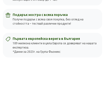
Подарък мостра с всяка поръчка
Получи подарък с всяка своя покупка, без оглед на
стойността – тествай различни продукти!
Първата европейска верига в България
Скъпа доставка
Търсих друго
189 милиона клиенти в цяла Европа се доверяват на нашата
експертиза.
*Данни за 2023г. на Група Фьоникс
Технически проблем с плащането
Просто разглеждам
Намерих по-евтино