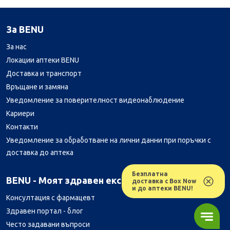
За BENU
За нас
Локации аптеки BENU
Доставка и транспорт
Връщане и замяна
Уведомление за поверителност видеонаблюдение
Кариери
Контакти
Уведомление за обработване на лични данни при поръчки с
доставка до аптека
Безплатна
Лесно ли се ориентираш в сайта ни днес?
BENU - Моят здравен експерт
доставка с Box Now
и до аптеки BENU!
Консултация с фармацевт
Здравен портал - блог
Често задавани въпроси