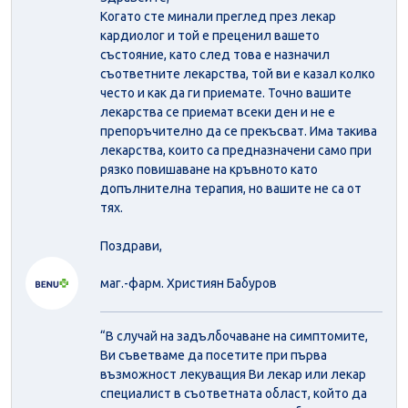
Когато сте минали преглед през лекар
кардиолог и той е преценил вашето
състояние, като след това е назначил
съответните лекарства, той ви е казал колко
често и как да ги приемате. Точно вашите
лекарства се приемат всеки ден и не е
препоръчително да се прекъсват. Има такива
лекарства, които са предназначени само при
рязко повишаване на кръвното като
допълнителна терапия, но вашите не са от
тях.
Поздрави,
маг.-фарм. Християн Бабуров
“В случай на задълбочаване на симптомите,
Ви съветваме да посетите при първа
възможност лекуващия Ви лекар или лекар
специалист в съответната област, който да