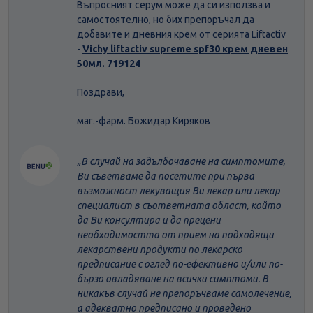
Въпросният серум може да си използва и
самостоятелно, но бих препоръчал да
добавите и дневния крем от серията Liftactiv
-
Vichy liftactiv supreme spf30 крем дневен
50мл. 719124
Поздрави,
маг.-фарм. Божидар Киряков
В случай на задълбочаване на симптомите,
Ви съветваме да посетите при първа
възможност лекуващия Ви лекар или лекар
специалист в съответната област, който
да Ви консултира и да прецени
необходимостта от прием на подходящи
лекарствени продукти по лекарско
предписание с оглед по-ефективно и/или по-
бързо овладяване на всички симптоми. В
никакъв случай не препоръчваме самолечение,
а адекватно предписано и проведено