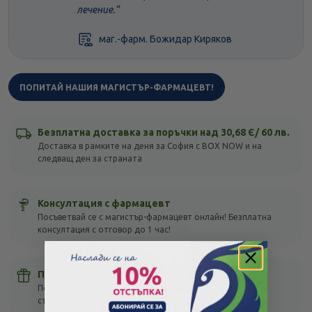
лечение.
маг.-фарм. Божидар Киряков
ПОПИТАЙ НАШИЯ МАГИСТЪР-ФАРМАЦЕВТ!
Безплатна доставка за поръчки над 30,68 Є/ 60 лв.
Доставка в рамките на деня за София с BOX NOW и на
следващ ден за страната
Консултация с фармацевт
Посъветвай се с магистър-фармацевт онлайн! Безплатна
консултация с отговор до 1 час!
Подарък мостра с всяка поръчка
Получи подарък с всяка своя покупка, без оглед на
стойността – тествай различни продукти!