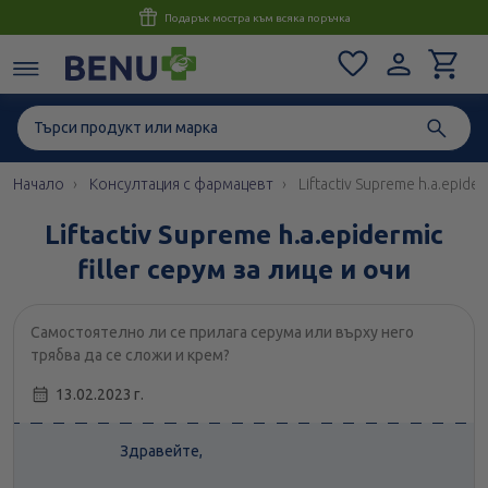
Консултация с магистър-фармацевт до 1 час
Начало
Консултация с фармацевт
Liftactiv Supreme h.a.epider
Liftactiv Supreme h.a.epidermic
filler серум за лице и очи
Самостоятелно ли се прилага серума или върху него
трябва да се сложи и крем?
13.02.2023 г.
Здравейте,