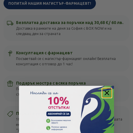
ПОПИТАЙ НАШИЯ МАГИСТЪР-ФАРМАЦЕВТ!
Безплатна доставка за поръчки над 30,68 Є/ 60 лв.
Доставка в рамките на деня за София с BOX NOW и на
следващ ден за страната
Консултация с фармацевт
Посъветвай се с магистър-фармацевт онлайн! Безплатна
консултация с отговор до 1 час!
Подарък мостра с всяка поръчка
Получи подарък с всяка своя покупка, без оглед на
стойността – тествай различни продукти!
Първата европейска верига в България
189 милиона клиенти в цяла Европа се доверяват на нашата
експертиза.
*Данни за 2023г. на Група Фьоникс