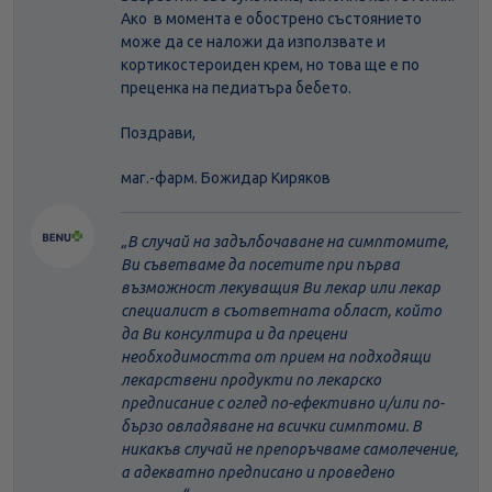
Ако в момента е обострено състоянието
може да се наложи да използвате и
кортикостероиден крем, но това ще е по
преценка на педиатъра бебето.
Поздрави,
маг.-фарм. Божидар Киряков
В случай на задълбочаване на симптомите,
Ви съветваме да посетите при първа
възможност лекуващия Ви лекар или лекар
специалист в съответната област, който
да Ви консултира и да прецени
необходимостта от прием на подходящи
лекарствени продукти по лекарско
предписание с оглед по-ефективно и/или по-
бързо овладяване на всички симптоми. В
никакъв случай не препоръчваме самолечение,
а адекватно предписано и проведено