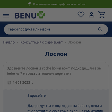
Консултация с магистър-фармацевт до 1 час
Начало
Консултация с фармацевт
Лосион
Лосион
Здравейте лосион la roche lipikar ap+m подходящ ли е за
бебе на 7 месеца с атопичен дерматит
14.02.2023 г.
Здравейте,
Да, продуктът е подходящ за бебета, деца и
възрастни със суха кожа, склонна към атопия.