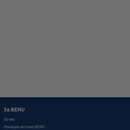
За BENU
За нас
Локации аптеки BENU