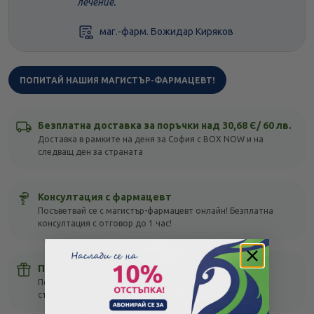
лечение.
маг.-фарм. Божидар Киряков
ПОПИТАЙ НАШИЯ МАГИСТЪР-ФАРМАЦЕВТ!
Безплатна доставка за поръчки над 30,68 Є/ 60 лв.
Доставка в рамките на деня за София с BOX NOW и на
следващ ден за страната
Консултация с фармацевт
Посъветвай се с магистър-фармацевт онлайн! Безплатна
консултация с отговор до 1 час!
Подарък мостра с всяка поръчка
Получи подарък с всяка своя покупка, без оглед на
стойността – тествай различни продукти!