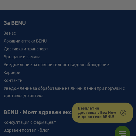
За BENU
За нас
Локации аптеки BENU
Доставка и транспорт
Връщане и замяна
Уведомление за поверителност видеонаблюдение
Кариери
Контакти
Уведомление за обработване на лични данни при поръчки с
доставка до аптека
Безплатна
Лесно ли се ориентираш в сайта ни днес?
BENU - Моят здравен експерт
доставка с Box Now
и до аптеки BENU!
Консултация с фармацевт
Здравен портал - блог