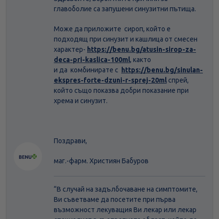
главоболие са запушени синузитни пътища.
Може да приложите сироп, който е
подходящ при синузит и кашлица от смесен
характер-
https://benu.bg/atusin-sirop-za-
deca-pri-kaslica-100ml
, както
и да комбинирате с
https://benu.bg/sinulan-
ekspres-forte-dzuni-r-sprej-20ml
спрей,
който също показва добри показание при
хрема и синузит.
Поздрави,
маг.-фарм. Християн Бабуров
“В случай на задълбочаване на симптомите,
Ви съветваме да посетите при първа
възможност лекуващия Ви лекар или лекар