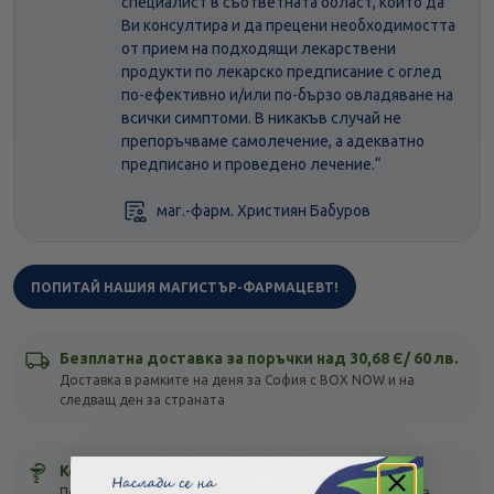
специалист в съответната област, който да
Ви консултира и да прецени необходимостта
от прием на подходящи лекарствени
продукти по лекарско предписание с оглед
по-ефективно и/или по-бързо овладяване на
всички симптоми. В никакъв случай не
препоръчваме самолечение, а адекватно
предписано и проведено лечение.“
маг.-фарм. Християн Бабуров
ПОПИТАЙ НАШИЯ МАГИСТЪР-ФАРМАЦЕВТ!
Безплатна доставка за поръчки над 30,68 Є/ 60 лв.
Доставка в рамките на деня за София с BOX NOW и на
следващ ден за страната
Консултация с фармацевт
Посъветвай се с магистър-фармацевт онлайн! Безплатна