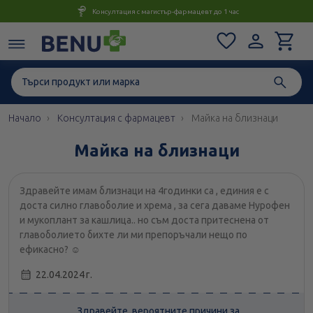
Консултация с магистър-фармацевт до 1 час
Начало
Консултация с фармацевт
Майка на близнаци
Майка на близнаци
Здравейте имам близнаци на 4годинки са , единия е с
доста силно главоболие и хрема , за сега даваме Нурофен
и мукоплант за кашлица.. но съм доста притеснена от
главоболието бихте ли ми препоръчали нещо по
ефикасно? ☺️
22.04.2024 г.
Здравейте, вероятните причини за