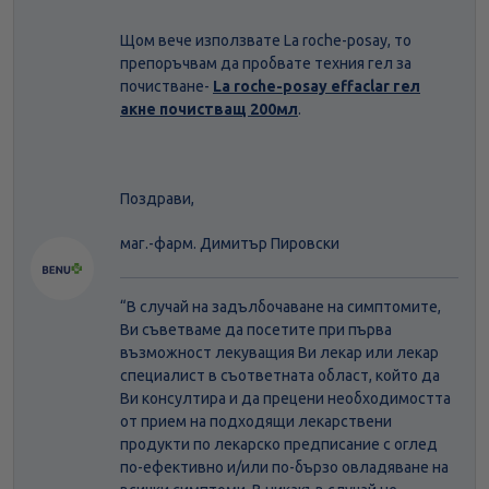
Щом вече използвате La roche-posay, то
препоръчвам да пробвате техния гел за
почистване-
La roche-posay effaclar гел
акне почистващ 200мл
.
Поздрави,
маг.-фарм. Димитър Пировски
“В случай на задълбочаване на симптомите,
Ви съветваме да посетите при първа
възможност лекуващия Ви лекар или лекар
специалист в съответната област, който да
Ви консултира и да прецени необходимостта
от прием на подходящи лекарствени
продукти по лекарско предписание с оглед
по-ефективно и/или по-бързо овладяване на