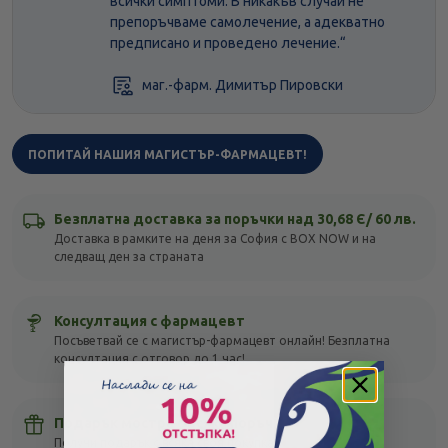
всички симптоми. В никакъв случай не
препоръчваме самолечение, а адекватно
предписано и проведено лечение.“
маг.-фарм. Димитър Пировски
ПОПИТАЙ НАШИЯ МАГИСТЪР-ФАРМАЦЕВТ!
Безплатна доставка за поръчки над 30,68 Є/ 60 лв.
Доставка в рамките на деня за София с BOX NOW и на
следващ ден за страната
Консултация с фармацевт
Посъветвай се с магистър-фармацевт онлайн! Безплатна
консултация с отговор до 1 час!
Подарък мостра с всяка поръчка
Получи подарък с всяка своя покупка, без оглед на