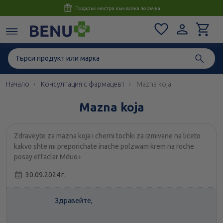
Консултация с магистър-фармацевт до 1 час
Начало
Консултация с фармацевт
Mazna koja
Mazna koja
Zdraveyte za mazna koja i cherni tochki za izmivane na liceto
kakvo shte mi preporichate inache polzwam krem na roche
posay effaclar Mduo+
30.09.2024 г.
Здравейте,