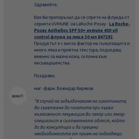
Здравейте,
Бих Ви препоръчал да се спрете на флуида от
серията UVMUNE на LaRoche-Posay -
La Roche-
Posay Anthelios SPF 50+ uvmune 400 oil
control флуид за лице 50 мл 847292
.
Продуктът е с висок фактор на сънцезащита и
много лека и приятна текстура, подходящ
именно за мазна кожа, склонна към
несъвършенства.
Поздрави,
маг.-фарм. Божидар Киряков
"В случай на задълбочаване на симптомите,
Ви съветваме да посетите при първа
възможност лекуващия Ви лекар или лекар
специалист в съответната област, който
да Ви консултира и да прецени
необходимостта от прием на подходящи