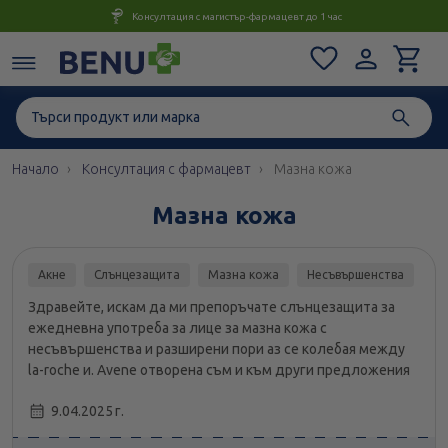
Консултация с магистър-фармацевт до 1 час
Начало
Консултация с фармацевт
Мазна кожа
Мазна кожа
Акне
Слънцезащита
Мазна кожа
Несъвършенства
Здравейте, искам да ми препоръчате слънцезащита за
ежедневна употреба за лице за мазна кожа с
несъвършенства и разширени пори аз се колебая между
la-roche и. Avene отворена съм и към други предложения
9.04.2025 г.