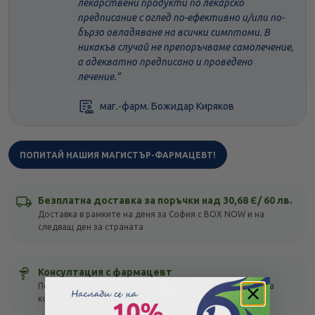
лекарствени продукти по лекарско
предписание с оглед по-ефективно и/или по-
бързо овладяване на всички симптоми. В
никакъв случай не препоръчваме самолечение,
а адекватно предписано и проведено
лечение."
маг.-фарм. Божидар Киряков
ПОПИТАЙ НАШИЯ МАГИСТЪР-ФАРМАЦЕВТ!
Безплатна доставка за поръчки над 30,68 Є/ 60 лв.
Доставка в рамките на деня за София с BOX NOW и на
следващ ден за страната
Консултация с фармацевт
Посъветвай се с магистър-фармацевт онлайн! Безплатна
консултация с отговор до 1 час!