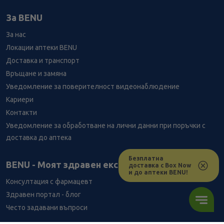
За BENU
За нас
Локации аптеки BENU
Доставка и транспорт
Връщане и замяна
Уведомление за поверителност видеонаблюдение
Кариери
Контакти
Уведомление за обработване на лични данни при поръчки с
доставка до аптека
Безплатна
Лесно ли се ориентираш в сайта ни днес?
BENU - Моят здравен експерт
доставка с Box Now
и до аптеки BENU!
Консултация с фармацевт
Здравен портал - блог
Често задавани въпроси