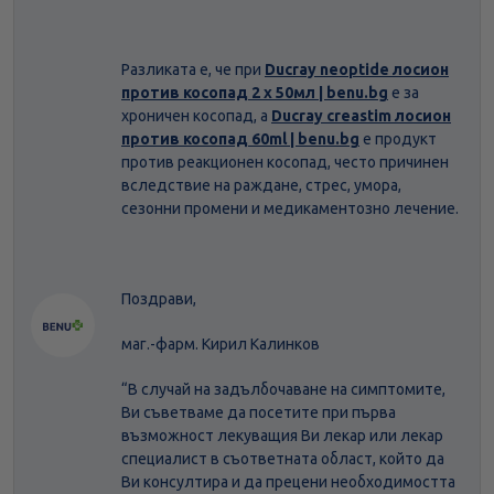
Разликата е, че при
Ducray neoptide лосион
против косопад 2 х 50мл | benu.bg
е за
хроничен косопад, а
Ducray creastim лосион
против косопад 60ml | benu.bg
е продукт
против реакционен косопад, често причинен
вследствие на раждане, стрес, умора,
сезонни промени и медикаментозно лечение.
Поздрави,
маг.-фарм. Кирил Калинков
“В случай на задълбочаване на симптомите,
Ви съветваме да посетите при първа
възможност лекуващия Ви лекар или лекар
специалист в съответната област, който да
Ви консултира и да прецени необходимостта