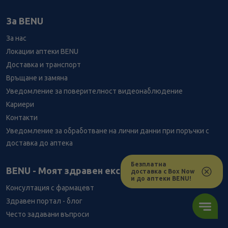
За BENU
За нас
Локации аптеки BENU
Доставка и транспорт
Връщане и замяна
Уведомление за поверителност видеонаблюдение
Кариери
Контакти
Уведомление за обработване на лични данни при поръчки с
доставка до аптека
Безплатна
Лесно ли се ориентираш в сайта ни днес?
BENU - Моят здравен експерт
доставка с Box Now
и до аптеки BENU!
Консултация с фармацевт
Здравен портал - блог
Често задавани въпроси