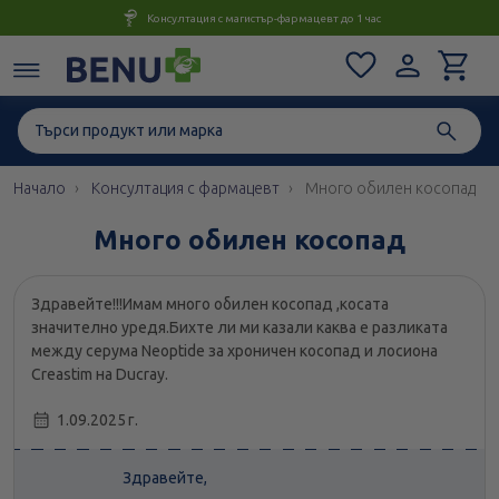
Консултация с магистър-фармацевт до 1 час
Начало
Консултация с фармацевт
Много обилен косопад
Много обилен косопад
Здравейте!!!Имам много обилен косопад ,косата
значително уредя.Бихте ли ми казали каква е разликата
между серума Neoptide за хроничен косопад и лосиона
Creastim на Ducray.
1.09.2025 г.
Здравейте,