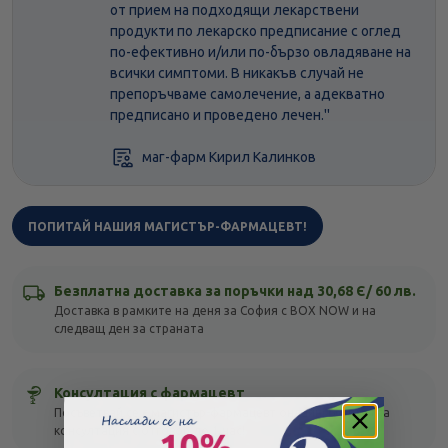
от прием на подходящи лекарствени
продукти по лекарско предписание с оглед
по-ефективно и/или по-бързо овладяване на
всички симптоми. В никакъв случай не
препоръчваме самолечение, а адекватно
предписано и проведено лечен.''
маг-фарм Кирил Калинков
ПОПИТАЙ НАШИЯ МАГИСТЪР-ФАРМАЦЕВТ!
Безплатна доставка за поръчки над 30,68 Є/ 60 лв.
Доставка в рамките на деня за София с BOX NOW и на
следващ ден за страната
Консултация с фармацевт
Посъветвай се с магистър-фармацевт онлайн! Безплатна
консултация с отговор до 1 час!