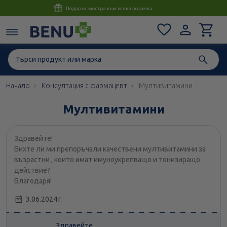
Консултация с магистър-фармацевт до 1 час
Начало
Консултация с фармацевт
Мултивитамини
Мултивитамини
Здравейте!
Бихте ли ми препоръчали качествени мултивитамини за
възрастни , които имат имуноукрепващо и тонизиращо
действие?
Благодаря!
3.06.2024 г.
Здравейте,