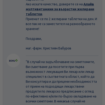
Ако искате качество, доверете се на
Алайв
мултивитамини за възрастни желирани
таблетки
.
Приемат се по 2 желирани таблетки на ден. И
все пак не са заместител на разнообразното
хранене!
Поздрави,
маг.-фарм. Християн Бабуров
“В случай на задълбочаване на симптомите,
Ви съветваме да посетите при първа
възможност лекуващия Ви лекар или лекар
специалист в съответната област, който да
Ви консултира и да прецени необходимостта
от прием на подходящи лекарствени
продукти по лекарско предписание с оглед
по-ефективно и/или по-бързо овладяване на
всички симптоми. В никакъв случай не