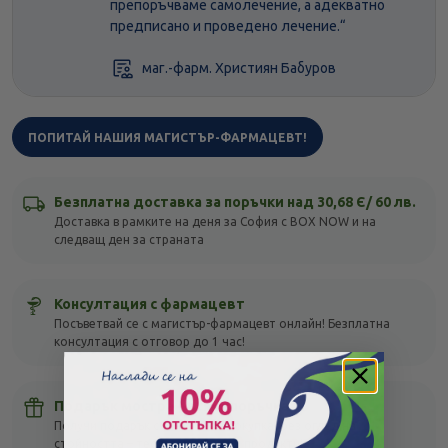
препоръчваме самолечение, а адекватно
предписано и проведено лечение.“
маг.-фарм. Християн Бабуров
ПОПИТАЙ НАШИЯ МАГИСТЪР-ФАРМАЦЕВТ!
Безплатна доставка за поръчки над 30,68 Є/ 60 лв.
Доставка в рамките на деня за София с BOX NOW и на
следващ ден за страната
Консултация с фармацевт
Посъветвай се с магистър-фармацевт онлайн! Безплатна
консултация с отговор до 1 час!
Подарък мостра с всяка поръчка
Получи подарък с всяка своя покупка, без оглед на
стойността – тествай различни продукти!