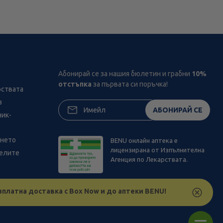
Абонирай се за нашия бюлетин и грабни
10%
отстъпка
за първата си поръчка!
рствата
з
АБОНИРАЙ СЕ
ник-
ането
BENU онлайн аптека е
лицензирана от Изпълнителна
телите
Агенция по Лекарствата.
зплатна доставка с Box Now и до аптеки BENU!