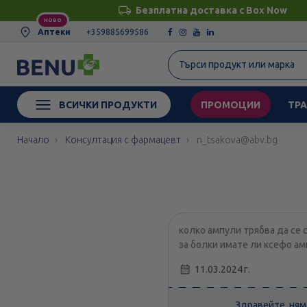
Безплатна доставка с Box Now
НОВО
Аптеки
+359885699586
ВСИЧКИ ПРОДУКТИ
ПРОМОЦИИ
ТРА
Начало
Консултация с фармацевт
n_tsakova@abv.bg
колко ампули трябва да се 
за болки имате ли ксефо а
11.03.2024 г.
Здравейте, ням