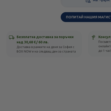
ПОПИТАЙ НАШИЯ МАГИС
Безплатна доставка за поръчки
Консул
над 30,68 Є/ 60 лв.
Посъвет
онлайн! 
Доставка в рамките на деня за София с
до 1 час
BOX NOW и на следващ ден за страната