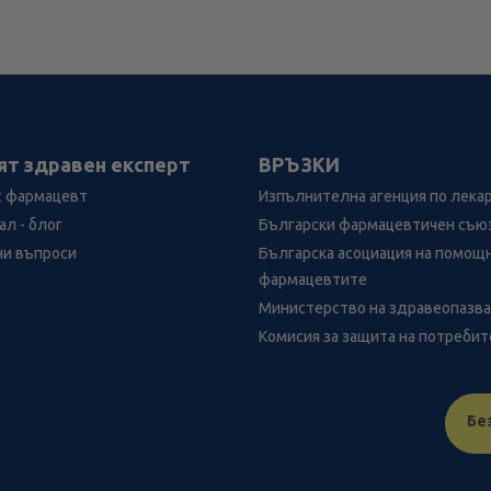
ят здравен експерт
ВРЪЗКИ
с фармацевт
Изпълнителна агенция по лека
л - блог
Български фармацевтичен съю
ни въпроси
Българска асоциация на помощ
фармацевтите
Министерство на здравеопазв
Комисия за защита на потреби
Бе