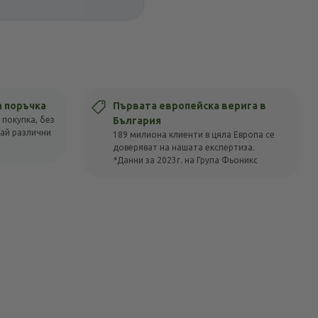
а поръчка
Първата европейска верига в
 покупка, без
България
вай различни
189 милиона клиенти в цяла Европа се
доверяват на нашата експертиза.
*Данни за 2023г. на Група Фьоникс