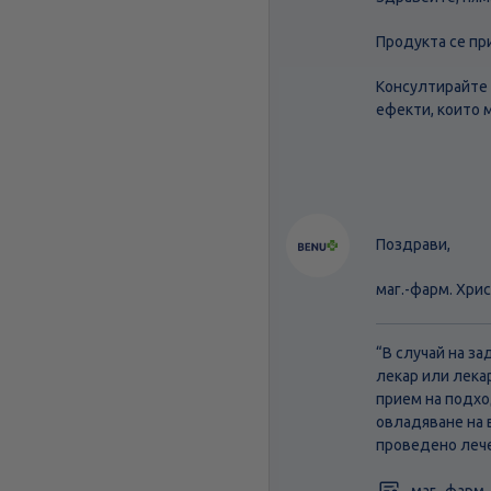
Продукта се пр
Консултирайте 
ефекти, които 
Поздрави,
маг.-фарм. Хри
“В случай на з
лекар или лека
прием на подхо
овладяване на 
проведено лече
маг.-фарм.