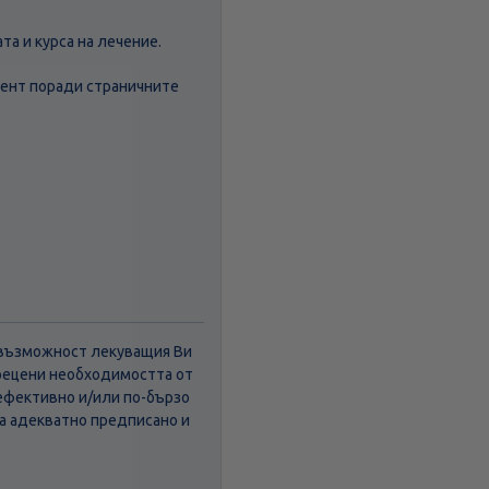
а и курса на лечение.
мент поради страничните
а възможност лекуващия Ви
прецени необходимостта от
ефективно и/или по-бързо
 а адекватно предписано и