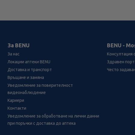
За BENU
BENU - Мо
За нас
Консултация 
Локации аптеки BENU
Здравен порта
Доставка и транспорт
Често задава
Връщане и замяна
Уведомление за поверителност
видеонаблюдение
Кариери
Контакти
Уведомление за обработване на лични данни
при поръчки с доставка до аптека
Лесно ли се ориентираш в
сайта ни днес?