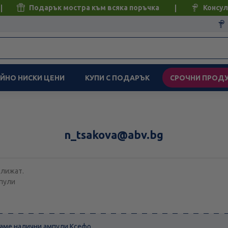
Подарък мостра към всяка поръчка
Консул
ЙНО НИСКИ ЦЕНИ
КУПИ С ПОДАРЪК
СРОЧНИ ПРОД
n_tsakova@abv.bg
слижат.
мпули
аме налични ампули Ксефо.