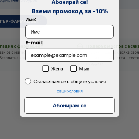
Абонирай се!
Технически проблем с плащането
Вземи промокод за -10%
Име:
ТЪР-ФАРМАЦЕВТ!
Просто разглеждам
Намерих по-евтино
E-mail:
тация с фармацевт
Подарък мостра с всяк
вай се с магистър-фармацевт
Получи подарък с всяка своя
Безплатна консултация с отговор
оглед на стойността – тест
!
продукти!
Пол
Жена
Мъж
Съгласявам се с общите условия
Съгласявам се с общите условия
ОБЩИ УСЛОВИЯ
Абонирам се