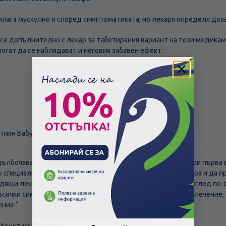
илага мускулно и според симптоматиката, но лекаря определя дозат
се допълнително с лекар за табетирания вариант на този медика
могат да се наблядават и неговия забавен ефект.
стиян Бабуров
адълбочаване на симптомите, Ви съветваме да посетите при първ
р специалист в съответната област, който да Ви консултира и да 
дящи лекарствени продукти по лекарско предписание с оглед по-
всички симптоми. В никакъв случай не препоръчваме самолечение,
ние.“
Скъпа доставка
Търсих друго
 Християн Бабуров