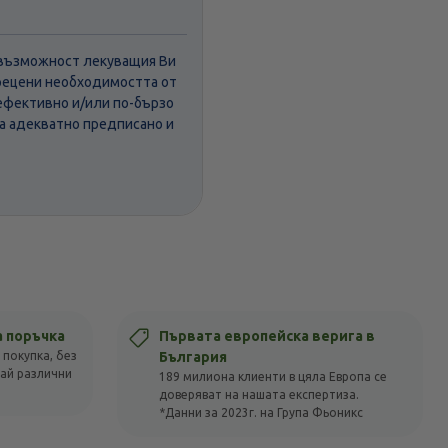
а възможност лекуващия Ви
прецени необходимостта от
ефективно и/или по-бързо
 а адекватно предписано и
а поръчка
Първата европейска верига в
 покупка, без
България
вай различни
189 милиона клиенти в цяла Европа се
доверяват на нашата експертиза.
*Данни за 2023г. на Група Фьоникс