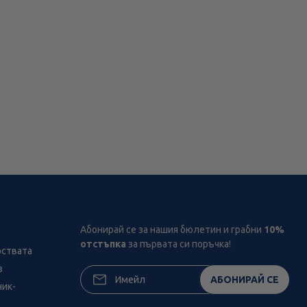
Абонирай се за нашия бюлетин и грабни
10%
отстъпка
за първата си поръчка!
рствата
з
АБОНИРАЙ СЕ
ник-