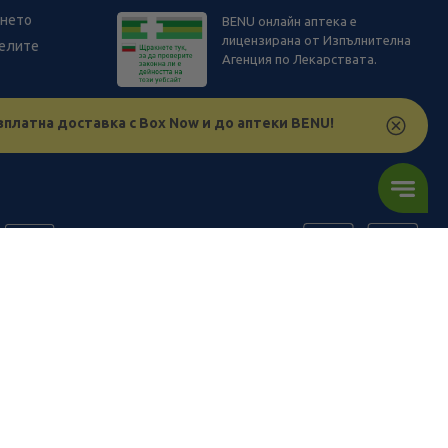
ането
BENU онлайн аптека е
лицензирана от Изпълнителна
телите
Агенция по Лекарствата.
зплатна доставка с Box Now и до аптеки BENU!
ъв физическите ни обекти и други наши платформи за продажба