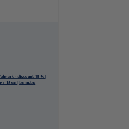
mark - discount 15 % |
ит 15мл | benu.bg