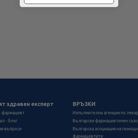
ят здравен експерт
ВРЪЗКИ
с фармацевт
Изпълнителна агенция по лека
л - блог
Български фармацевтичен съю
ни въпроси
Българска асоциация на помощ
фармацевтите