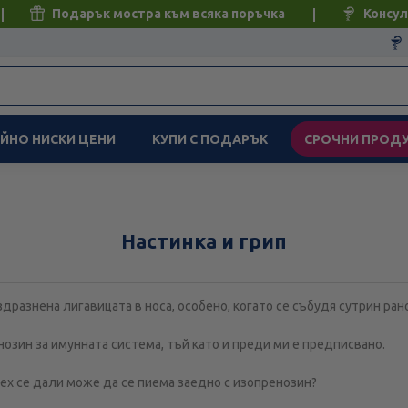
Подарък мостра към всяка поръчка
Консул
ЙНО НИСКИ ЦЕНИ
КУПИ С ПОДАРЪК
СРОЧНИ ПРОД
Настинка и грип
дразнена лигавицата в носа, особено, когато се събудя сутрин ран
озин за имунната система, тъй като и преди ми е предписвано.
дех се дали може да се пиема заедно с изопренозин?