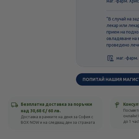
маг.-фарм. Хри
“В случай на з
лекар или лека
прием на подхо
овладяване на 
проведено лече
маг.-фарм.
ПОПИТАЙ НАШИЯ МАГИС
Безплатна доставка за поръчки
Консул
над 30,68 Є/ 60 лв.
Посъвет
онлайн! 
Доставка в рамките на деня за София с
до 1 час
BOX NOW и на следващ ден за страната