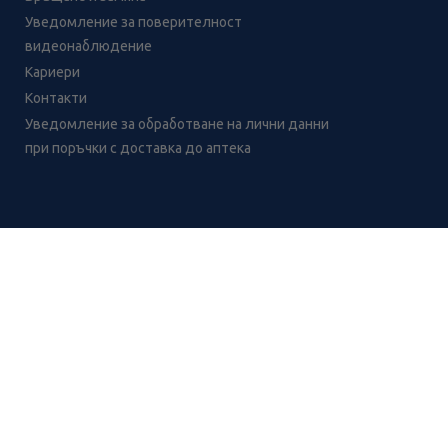
Уведомление за поверителност
видеонаблюдение
Кариери
Контакти
Уведомление за обработване на лични данни
при поръчки с доставка до аптека
Лесно ли се ориентираш в
сайта ни днес?
CH
CZ
EE
LT
LV
HU
NL
RS
SK
RO
IT
BE
IE
UK
NO
DE
Цените и промоциите на продуктите обявени в онлайн аптека 
2026 BENU ® Всички права запазени