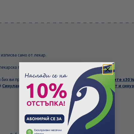
 изписва само от лекар.
 лекарско предписание.
й бих ви препоръчал:
Синулан форте таблетки за синусите х30 Wal
й
Синулан експрес форте спрей при запушен нос, ринит и синуз