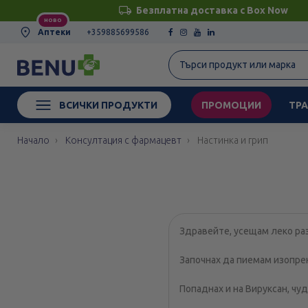
Безплатна доставка с Box Now
НОВО
Аптеки
+359885699586
ВСИЧКИ ПРОДУКТИ
ПРОМОЦИИ
ТРА
Начало
Консултация с фармацевт
Настинка и грип
Здравейте, усещам леко раз
Започнах да пиемам изопрен
Попаднах и на Вируксан, чу