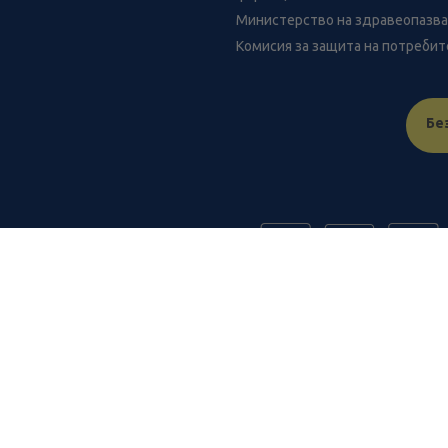
Министерство на здравеопазв
Комисия за защита на потреби
Бе
FR
benu.bg важат само за нея и могат да се различават от цените в
от разстояние.
Общи условия
Защита на личните данни
Карта на сайта