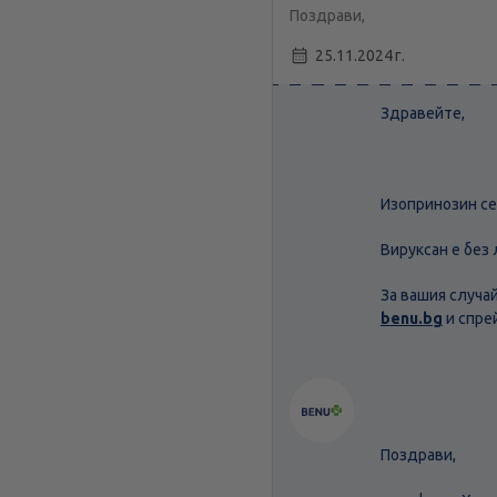
Поздрави,
25.11.2024 г.
Здравейте,
Изопринозин се
Вируксан е без
За вашия случа
benu.bg
и спре
Поздрави,