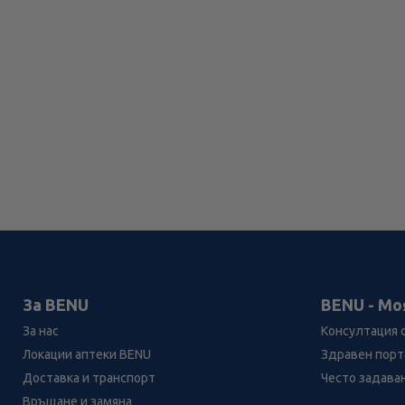
За BENU
BENU - Мо
За нас
Консултация 
Локации аптеки BENU
Здравен порта
Доставка и транспорт
Често задава
Връщане и замяна