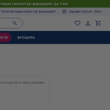
тация с магистър-фармацевт до 1 час
Попитай нашия магистър-фармацевт!
Здравен портал - блог
УКТИ
БРОШУРА
о и също ми е леко запушен.