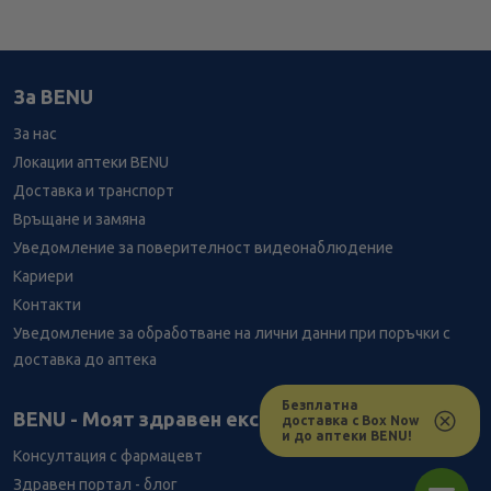
За BENU
За нас
Локации аптеки BENU
Доставка и транспорт
Връщане и замяна
Уведомление за поверителност видеонаблюдение
Кариери
Контакти
Уведомление за обработване на лични данни при поръчки с
доставка до аптека
Безплатна
Лесно ли се ориентираш в сайта ни днес?
BENU - Моят здравен експерт
доставка с Box Now
и до аптеки BENU!
Консултация с фармацевт
Здравен портал - блог