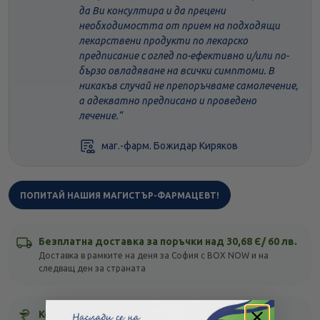
да Ви консултира и да прецени
необходимостта от прием на подходящи
лекарствени продукти по лекарско
предписание с оглед по-ефективно и/или по-
бързо овладяване на всички симптоми. В
никакъв случай не препоръчваме самолечение,
а адекватно предписано и проведено
лечение.
маг.-фарм. Божидар Киряков
ПОПИТАЙ НАШИЯ МАГИСТЪР-ФАРМАЦЕВТ!
Безплатна доставка за поръчки над 30,68 Є/ 60 лв.
Доставка в рамките на деня за София с BOX NOW и на
следващ ден за страната
Консултация с фармацевт