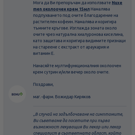
Мога да Ви препоръчам да използвате
Nuxe
men околоочен крем 15мл
Намалява
подпухването под очите благодарение на
растителен кофеин. Намалява и коригира
тъмните кръгове. Изглажда зоната около
очите чрез натурална хиалуронова киселина,
като защитава и коригира видимите признаци
на стареене с екстракт от араукария и
витамин Е.
Нанасяйте мултифункционалния околоочен
крем сутрин и/или вечер около очите.
Поздрави,
маг.-фарм. Божидар Киряков
В случай на задълбочаване на симптомите,
Ви съветваме да посетите при първа
възможност лекуващия Ви лекар или лекар
специалист в съответната област, който