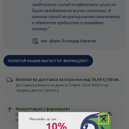
предписание с оглед по-ефективно и/или по-
бързо овладяване на всички симптоми. В
никакъв случай не препоръчваме самолечение,
а адекватно предписано и проведено
лечение.
маг.-фарм. Божидар Киряков
ПОПИТАЙ НАШИЯ МАГИСТЪР-ФАРМАЦЕВТ!
Безплатна доставка за поръчки над 30,68 Є/ 60 лв.
Доставка в рамките на деня за София с BOX NOW и на
следващ ден за страната
Консултация с фармацевт
Посъветвай се с магистър-фармацевт онлайн! Безплатна
консултация с отговор до 1 час!