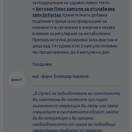
за поддържане на здравословно тегло
е
Хитозан Плюс капсули за отслабване
х60+30 Fortex
Хранителната добавка
подпомага процеса на превръщане на
мазнините в организма в енергия и оказва
влияние за регулиране на метаболизма.
Препоръчителна дозировка за възрастни и
деца над 14 години е по 2 капсули половин
час преди хранене, до 6 капсули на ден.
Поздрави,
маг.-фарм. Божидар Киряков
В случай на задълбочаване на симптомите,
Ви съветваме да посетите при първа
възможност лекуващия Ви лекар или лекар
специалист в съответната област, който
да Ви консултира и да прецени
необходимостта от прием на подходящи
лекарствени продукти по лекарско