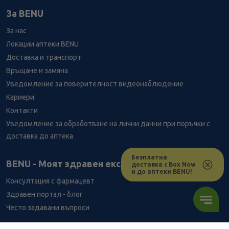
За BENU
За нас
Локации аптеки BENU
Доставка и транспорт
Връщане и замяна
Уведомление за поверителност видеонаблюдение
Кариери
Контакти
Уведомление за обработване на лични данни при поръчки с
доставка до аптека
Безплатна
Лесно ли се ориентираш в сайта ни днес?
BENU - Моят здравен експерт
доставка с Box Now
и до аптеки BENU!
Консултация с фармацевт
Здравен портал - блог
Често задавани въпроси