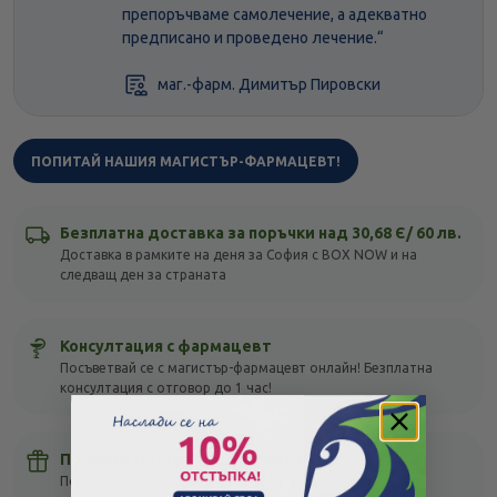
препоръчваме самолечение, а адекватно
предписано и проведено лечение.“
маг.-фарм. Димитър Пировски
ПОПИТАЙ НАШИЯ МАГИСТЪР-ФАРМАЦЕВТ!
Безплатна доставка за поръчки над 30,68 Є/ 60 лв.
Доставка в рамките на деня за София с BOX NOW и на
следващ ден за страната
Консултация с фармацевт
Посъветвай се с магистър-фармацевт онлайн! Безплатна
консултация с отговор до 1 час!
Подарък мостра с всяка поръчка
Получи подарък с всяка своя покупка, без оглед на