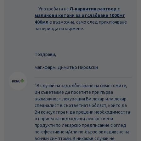
Употребата на
Л-карнитин разтвор с
малинови кетони за отслабване 1000мг
400мл
е възможна, само след приключване
на периода на кърмене.
Поздрави,
маг.-фарм. Димитър Пировски
“В случай на задълбочаване на симптомите,
Ви съветваме да посетите при първа
възможност лекуващия Ви лекар или лекар
специалист в съответната област, който да
Ви консултира и да прецени необходимостта
от прием на подходящи лекарствени
продукти по лекарско предписание с оглед
по-ефективно и/или по-бързо овладяване на
всички симптоми. В никакъв случай не