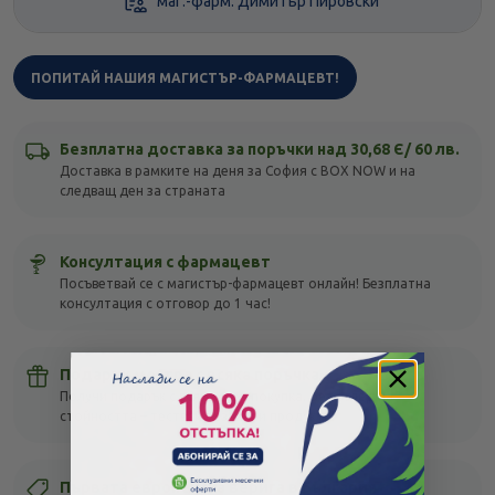
маг.-фарм. Димитър Пировски
ПОПИТАЙ НАШИЯ МАГИСТЪР-ФАРМАЦЕВТ!
Безплатна доставка за поръчки над 30,68 Є/ 60 лв.
Доставка в рамките на деня за София с BOX NOW и на
следващ ден за страната
Консултация с фармацевт
Посъветвай се с магистър-фармацевт онлайн! Безплатна
консултация с отговор до 1 час!
Подарък мостра с всяка поръчка
Получи подарък с всяка своя покупка, без оглед на
стойността – тествай различни продукти!
Първата европейска верига в България