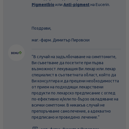
Pigmentbio
или
Anti-pigment
на Eucerin.
Поздрави,
маг.-фарм. Димитър Пировски
“В случай на задълбочаване на симптомите,
Ви съветваме да посетите при първа
възможност лекуващия Ви лекар или лекар
специалист в съответната област, който да
Ви консултира и да прецени необходимостта
от прием на подходящи лекарствени
продукти по лекарско предписание с оглед
по-ефективно и/или по-бързо овладяване на
всички симптоми. В никакъв случай не
препоръчваме самолечение, а адекватно
предписано и проведено лечение.“