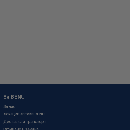
За BENU
За нас
Локации аптеки BENU
Доставка и транспорт
Връщане и замяна