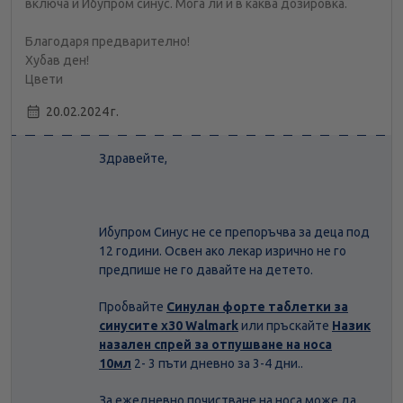
включа и Ибупром синус. Мога ли и в каква дозировка.
Благодаря предварително!
Хубав ден!
Цвети
20.02.2024 г.
Здравейте,
Ибупром Синус не се препоръчва за деца под
12 години. Освен ако лекар изрично не го
предпише не го давайте на детето.
Пробвайте
Синулан форте таблетки за
синусите х30 Walmark
или пръскайте
Назик
назален спрей за отпушване на носа
10мл
2- 3 пъти дневно за 3-4 дни..
За ежедневно почистване на носа може да