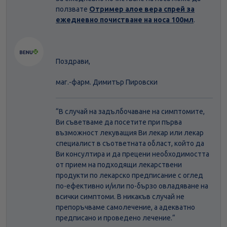
ползвате
Отример алое вера спрей за
ежедневно почистване на носа 100мл
.
Поздрави,
маг.-фарм. Димитър Пировски
“В случай на задълбочаване на симптомите,
Ви съветваме да посетите при първа
възможност лекуващия Ви лекар или лекар
специалист в съответната област, който да
Ви консултира и да прецени необходимостта
от прием на подходящи лекарствени
продукти по лекарско предписание с оглед
по-ефективно и/или по-бързо овладяване на
всички симптоми. В никакъв случай не
препоръчваме самолечение, а адекватно
предписано и проведено лечение.“