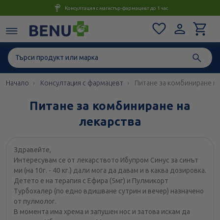
Консултация с магистър-фармацевт до 1 час
Начало
Консултация с фармацевт
Питане за комбиниране на
Питане за комбиниране на
лекарства
Здравейте,
Интересувам се от лекарството Ибупром Синус за синът
ми (на 10г. - 40 кг.) дали мога да давам и в каква дозировка.
Детето е на терапия с Ефира (5мг) и Пулмикорт
Турбохалер (по едно вдишване сутрин и вечер) назначено
от пулмолог.
В момента има хрема и запушен нос и затова искам да