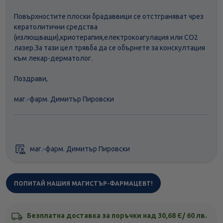
Повърхностите плоски брадаввици се отстграняват чрез
кератолитични средства
(излющващи),криотерапия,електрокоагулация или CO2
лазер.За тази цел трявба да се обърнете за конскултация
към лекар-дерматолог.
Поздрави,
маг.-фарм. Димитър Пировски
маг.-фарм. Димитър Пировски
ПОПИТАЙ НАШИЯ МАГИСТЪР-ФАРМАЦЕВТ!
Безплатна доставка за поръчки над 30,68 Є/ 60 лв.