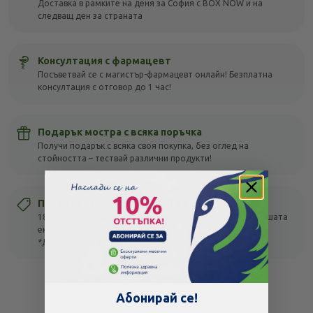
Доставка в рамките на деня за София с BOX NOW и на
следващ ден за страната
Консултация с фармацевт
Посъветвай се с магистър-фармацевт онлайн! Безплатна
консултация с отговор до 1 час!
Подарък мостра с всяка поръчка
Получи подарък с всяка своя покупка, без оглед на
стойността – тествай различни продукти!
Първата европейска верига в България
189 милиона клиенти в цяла Европа се доверяват на нашата
експертиза.
*Данни за 2023г. на Група Фьоникс
Абонирай се!