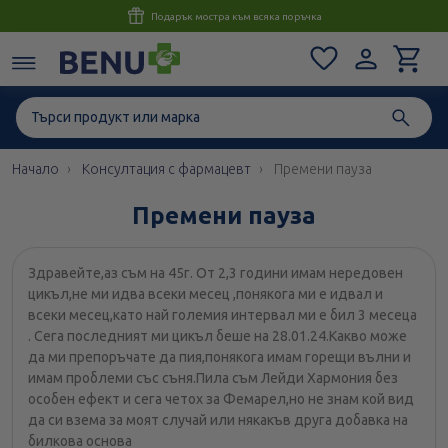
м всяка поръчка
Консултация с магистър-фар
Начало
Консултация с фармацевт
Премени пауза
Премени пауза
Здравейте,аз съм на 45г. От 2,3 години имам нередовен
цикъл,не ми идва всеки месец ,понякога ми е идвал и
всеки месец,като най големия интервал ми е бил 3 месеца
. Сега последният ми цикъл беше на 28.01.24.Какво може
да ми препоръчате да пия,понякога имам горещи вълни и
имам проблеми със съня.Пила съм Лейди Хармония без
особен ефект и сега четох за Фемарел,но не знам кой вид
да си взема за моят случай или някакъв друга добавка на
билкова основа