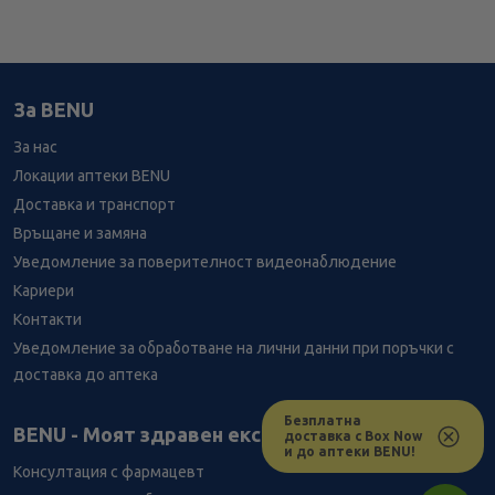
За BENU
За нас
Локации аптеки BENU
Доставка и транспорт
Връщане и замяна
Уведомление за поверителност видеонаблюдение
Кариери
Контакти
Уведомление за обработване на лични данни при поръчки с
доставка до аптека
Безплатна
Лесно ли се ориентираш в сайта ни днес?
BENU - Моят здравен експерт
доставка с Box Now
и до аптеки BENU!
Консултация с фармацевт