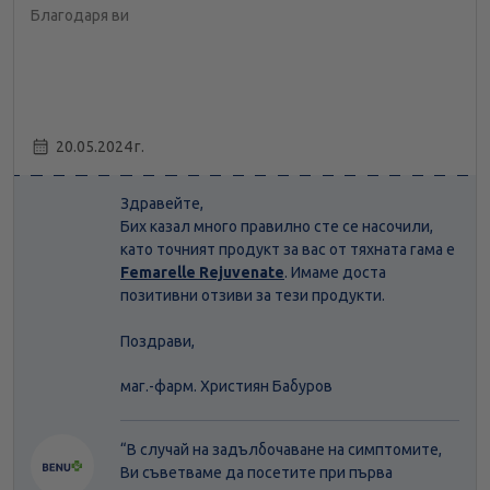
Благодаря ви
20.05.2024 г.
Здравейте,
Бих казал много правилно сте се насочили,
като точният продукт за вас от тяхната гама е
Femarelle Rejuvenate
. Имаме доста
позитивни отзиви за тези продукти.
Поздрави,
маг.-фарм. Християн Бабуров
“В случай на задълбочаване на симптомите,
Ви съветваме да посетите при първа