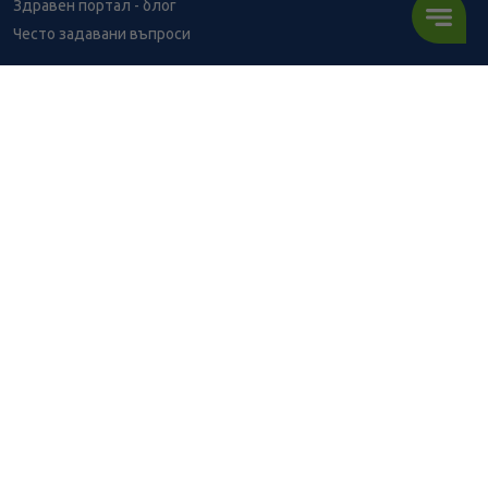
Здравен портал - блог
Често задавани въпроси
ВРЪЗКИ
Изпълнителна агенция по лекарствата
Български фармацевтичен съюз
Българска асоциация на помощник-фармацевтите
Министерство на здравеопазването
Комисия за защита на потребителите
Абонирай се за нашия бюлетин и грабни
10% отстъпка
за
първата си поръчка!
АБОНИРАЙ СЕ
BENU онлайн аптека е лицензирана от
Изпълнителна Агенция по Лекарствата.