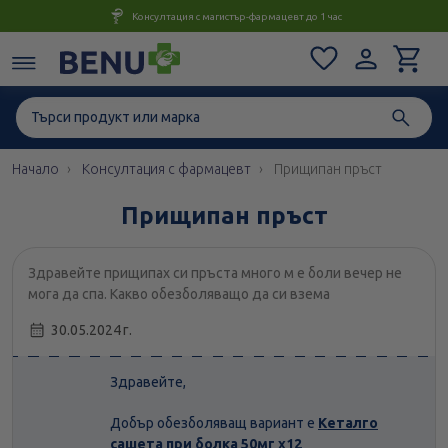
Консултация с магистър-фармацевт до 1 час
Начало
Консултация с фармацевт
Прищипан пръст
Прищипан пръст
Здравейте прищипах си пръста много м е боли вечер не
мога да спа. Какво обезболяващо да си взема
30.05.2024 г.
Здравейте,
Добър обезболяващ вариант е
Кеталго
сашета при болка 50мг х12