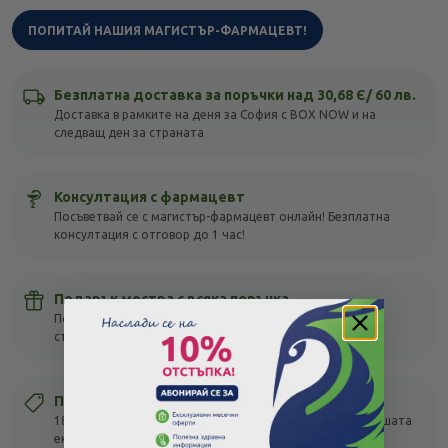
ПОПИТАЙ НАШИЯ МАГИСТЪР-ФАРМАЦЕВТ!
Безплатна доставка за поръчки над 30,68 Є/ 60 лв.
Доставка в рамките на деня за София с BOX NOW и на
следващ ден за страната
Консултация с фармацевт
Посъветвай се с магистър-фармацевт онлайн! Безплатна
консултация с отговор до 1 час!
Подарък мостра с всяка поръчка
Получи подарък с всяка своя покупка, без оглед на
стойността – тествай различни продукти!
Първата европейска верига в България
189 милиона клиенти в цяла Европа се доверяват на нашата
експертиза.