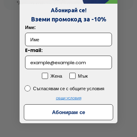
*Данни за 2023г. на Група Фьоникс
Абонирай се!
Вземи промокод за -10%
Скъпа доставка
Търсих друго
Име:
Технически проблем с плащането
E-mail:
Просто разглеждам
Намерих по-евтино
Пол
Жена
Мъж
Съгласявам се с общите условия
Съгласявам се с общите условия
ОБЩИ УСЛОВИЯ
Абонирам се