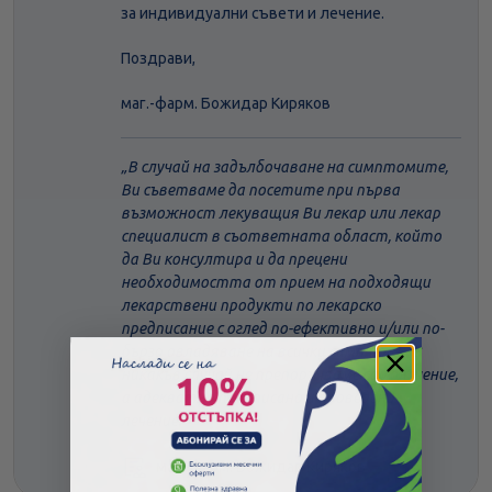
за индивидуални съвети и лечение.
Поздрави,
маг.-фарм. Божидар Киряков
В случай на задълбочаване на симптомите,
Ви съветваме да посетите при първа
възможност лекуващия Ви лекар или лекар
специалист в съответната област, който
да Ви консултира и да прецени
необходимостта от прием на подходящи
лекарствени продукти по лекарско
предписание с оглед по-ефективно и/или по-
бързо овладяване на всички симптоми. В
никакъв случай не препоръчваме самолечение,
а адекватно предписано и проведено
лечение.
маг.-фарм. Божидар Киряков