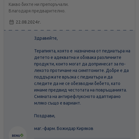
Какво бихте ни препоръчали.
Благодаря предварително.
22.08.2024 г.
Здравейте,
Терапията, която е назначена от педиатъра на
детето е адекватна и обхвака различните
продукти, които могат да допринесат за по-
лекото протичане на симптомите. Добре е да
поддържате връзка с педиатъра и да
следите да не се обезводни бебето, като
имаме предвид честотата на повръщанията.
Смяната на антирефлуксното адаптирано
мляко също е вариант.
Поздрави,
маг.-фарм. Божидар Киряков