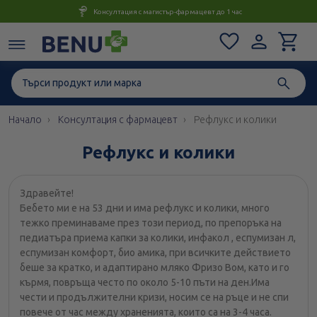
Консултация с магистър-фармацевт до 1 час
Начало
Консултация с фармацевт
Рефлукс и колики
Рефлукс и колики
Здравейте!
Бебето ми е на 53 дни и има рефлукс и колики, много
тежко преминаваме през този период, по препоръка на
педиатъра приема капки за колики, инфакол , еспумизан л,
еспумизан комфорт, био амика, при всичките действието
беше за кратко, и адаптирано мляко Фризо Вом, като и го
кърмя, повръща често по около 5-10 пъти на ден.Има
чести и продължителни кризи, носим се на ръце и не спи
повече от час между храненията, които са на 3-4 часа.