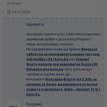
налягане.
25.11.2024 г.
Здравейте,
Ако вашия пациент е със симптоми на дискова
херния,най-добре е да се консултирате с
лекар за подходящо личение.
Междувременно може да приема
Фенаксон
таблетки за периферната нервна система
х30 Healthy Life | benu.bg
или
Уримил
Форте капсули при невропатна болка х30
Naturpharma | benu.bg
. Като допълваща
терапия за мазане може да
използвате
Волтарен Форте гел 2,32% за
лечение на болка, възпаление и оток при
ставите и мускулите 150гр - discount 15 % |
benu.bg
Поздрави,