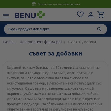
Консултация с магистър-фармацевт до 1 час
Начало
Консултация с фармацевт
съвет за добавки
съвет за добавки
Здравейте, имам близък над 70 години със съмнения за
паркинсон и тремор на едната ръка, диагнозата не е
сигурна, защото е възможно да става въпрос и за
екзистециален тремор, а лекарите не са потвърдили със
сигурност. Също има и установена дискова херния. В
първия случай искам да попитам какви добавки, чайове
диета и витамини са подходящи, както и какъв крем или
продукт е подходящ за облечкаване на дисковата херния.
Лицето взима верогалид за регулиране на кръвното