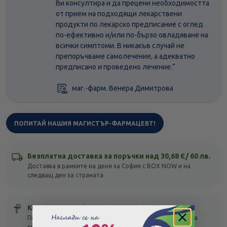
Ви консултира и да прецени необходимостта
от прием на подходящи лекарствени
продукти по лекарско предписание с оглед
по-ефективно и/или по-бързо овладяване на
всички симптоми. В никакъв случай не
препоръчваме самолечение, а адекватно
предписано и проведено лечение.“
маг.-фарм. Венера Димитрова
ПОПИТАЙ НАШИЯ МАГИСТЪР-ФАРМАЦЕВТ!
Безплатна доставка за поръчки над 30,68 Є/ 60 лв.
Доставка в рамките на деня за София с BOX NOW и на
следващ ден за страната
Консултация с фармацевт
Посъветвай се с магистър-фармацевт онлайн! Безплатна
консултация с отговор до 1 час!