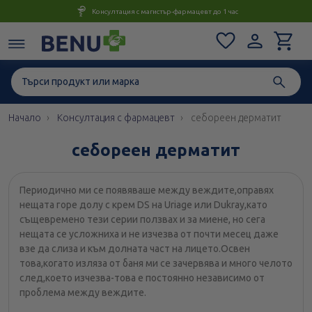
Консултация с магистър-фармацевт до 1 час
Начало
Консултация с фармацевт
себореен дерматит
себореен дерматит
Периодично ми се появяваше между веждите,оправях
нещата горе долу с крем DS на Uriage или Dukray,като
същевремено тези серии ползвах и за миене, но сега
нещата се усложниха и не изчезва от почти месец даже
взе да слиза и към долната част на лицето.Освен
това,когато изляза от баня ми се зачервява и много челото
след,което изчезва-това е постоянно независимо от
проблема между веждите.