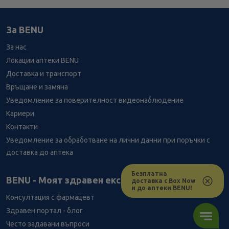
За BENU
За нас
Локации аптеки BENU
Доставка и транспорт
Връщане и замяна
Уведомление за поверителност видеонаблюдение
Кариери
Контакти
Уведомление за обработване на лични данни при поръчки с
доставка до аптека
Безплатна
Лесно ли се ориентираш в сайта ни днес?
BENU - Моят здравен експерт
доставка с Box Now
и до аптеки BENU!
Консултация с фармацевт
Здравен портал - блог
Често задавани въпроси