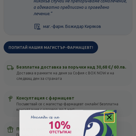
никакъв случай не препоръчваме самолечение,
а адекватно предписано и проведено
лечение.
маг.-фарм. Божидар Киряков
ПОПИТАЙ НАШИЯ МАГИСТЪР-ФАРМАЦЕВТ!
Безплатна доставка за поръчки над 30,68 Є/ 60 лв.
Доставка в рамките на деня за София с BOX NOW и на
следващ ден за страната
Консултация с фармацевт
Посъветвай се с магистър-фармацевт онлайн! Безплатна
консултация с отговор до 1 час!
Подарък мостра с всяка поръчка
Получи подарък с всяка своя покупка, без оглед на