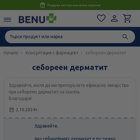
Подарък мостра към всяка поръчка
Кон
Начало
Консултация с фармацевт
себореен дерматит
себореен дерматит
Здравейте, моля да ми препоръчате ефикасно лекарство
при себореен дерматит на скалпа.
Благодаря!
2.10.2024 г.
Здравейте,
Ако себорейният дерматит е по-тежко