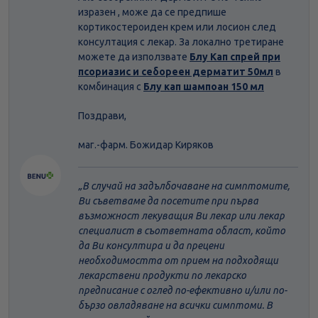
изразен , може да се предпише
кортикостероиден крем или лосион след
консултация с лекар. За локално третиране
можете да използвате
Блу Кап спрей при
псориазис и себореен дерматит 50мл
в
комбинация с
Блу кап шампоан 150 мл
Поздрави,
маг.-фарм. Божидар Киряков
В случай на задълбочаване на симптомите,
Ви съветваме да посетите при първа
възможност лекуващия Ви лекар или лекар
специалист в съответната област, който
да Ви консултира и да прецени
необходимостта от прием на подходящи
лекарствени продукти по лекарско
предписание с оглед по-ефективно и/или по-
бързо овладяване на всички симптоми. В