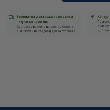
Безплатна доставка за поръчки
Консул
над 30,68 Є/ 60 лв.
Посъвет
онлайн! 
Доставка в рамките на деня за София с
до 1 час
BOX NOW и на следващ ден за страната