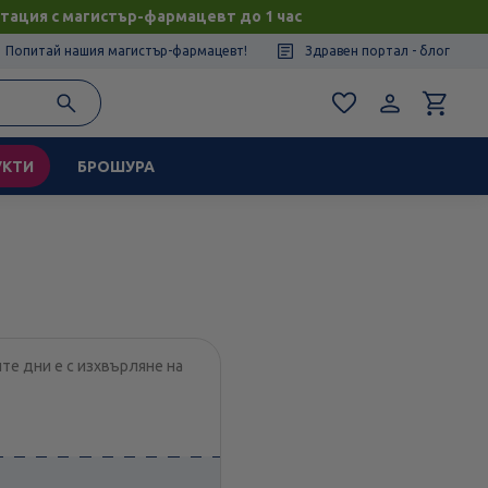
тация с магистър-фармацевт до 1 час
Попитай нашия магистър-фармацевт!
Здравен портал - блог
УКТИ
БРОШУРА
те дни е с изхвърляне на