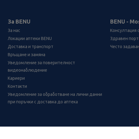
За BENU
BENU - Мо
За нас
Консултация 
Локации аптеки BENU
Здравен порта
Доставка и транспорт
Често задава
Връщане и замяна
Уведомление за поверителност
видеонаблюдение
Кариери
Контакти
Уведомление за обработване на лични данни
при поръчки с доставка до аптека
Лесно ли се ориентираш в
сайта ни днес?
CH
CZ
EE
LT
LV
HU
NL
RS
SK
RO
IT
BE
IE
UK
NO
DE