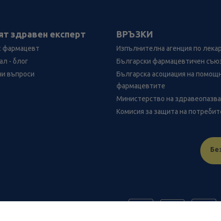
ят здравен експерт
ВРЪЗКИ
с фармацевт
Изпълнителна агенция по лека
л - блог
Български фармацевтичен съю
ни въпроси
Българска асоциация на помощ
фармацевтите
Министерство на здравеопазв
Комисия за защита на потреби
Бе
FR