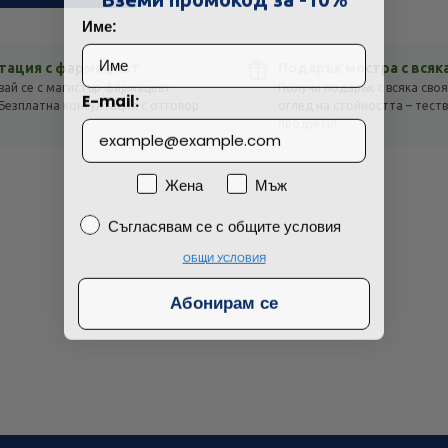
Име:
Просто разглеждам
Намерих по-евтино
тация с фармацевт
Подарък мостра с всяк
вай се с магистър-фармацевт
Получи подарък с всяка своя
E-mail:
Безплатна консултация с отговор
оглед на стойността – тест
!
продукти!
Пол
Жена
Мъж
Съгласявам се с общите условия
Съгласявам се с общите условия
ОБЩИ УСЛОВИЯ
Абонирам се