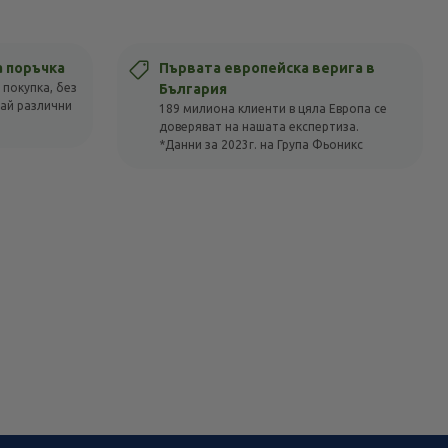
а поръчка
Първата европейска верига в
 покупка, без
България
вай различни
189 милиона клиенти в цяла Европа се
доверяват на нашата експертиза.
*Данни за 2023г. на Група Фьоникс