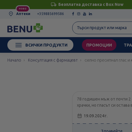
Безплатна доставка с Box Now
НОВО
Аптеки
+359885699586
ВСИЧКИ ПРОДУКТИ
ПРОМОЦИИ
ТРА
Начало
Консултация с фармацевт
силно пресипнал глас и
78 годишен мъж от почти 2 
храчки, но гласът си остава
19.09.2024 г.
Здравейте,