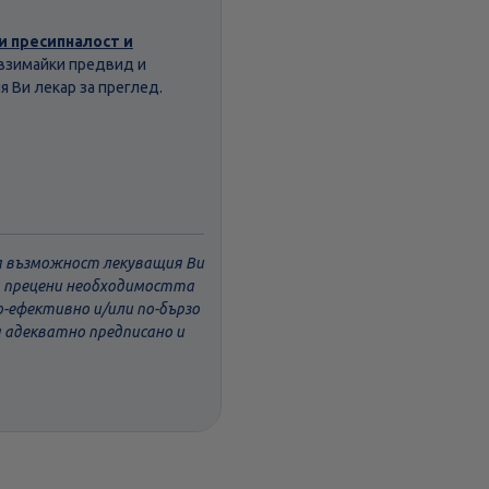
и пресипналост и
и взимайки предвид и
 Ви лекар за преглед.
ва възможност лекуващия Ви
да прецени необходимостта
о-ефективно и/или по-бързо
а адекватно предписано и