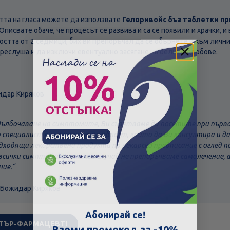
тта на гласа можете да използвате
Гелоривойс бъз таблетки пр
 Описвате обаче, че процесът се развива и са се появили и храчки, 
тта от 2 седмици, бих ви препоръчал да се обърнете и към личния
преслуша и да изключи евентуално засягане на белите дробове.
идар Киряков
адълбочаване на симптомите, Ви съветваме да посетите при пър
р специалист в съответната област, който да Ви консултира и 
дходящи лекарствени продукти по лекарско предписание с оглед п
всички симптоми. В никакъв случай не препоръчваме самолечение, 
ние.
 Божидар Киряков
Скъпа доставка
Търсих друго
Абонирай се!
ТЪР-ФАРМАЦЕВТ!
Технически проблем с плащането
Вземи промокод за -10%