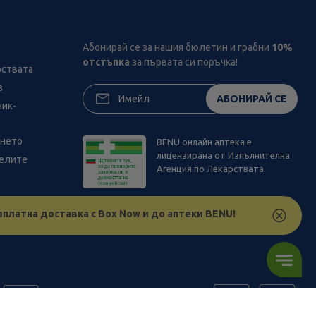
Абонирай се за нашия бюлетин и грабни
10%
отстъпка
за първата си поръчка!
рствата
з
АБОНИРАЙ СЕ
ник-
ането
BENU онлайн аптека е
лицензирана от Изпълнителна
телите
Агенция по Лекарствата.
зплатна доставка с Box Now и до аптеки BENU!