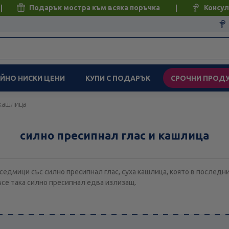
Подарък мостра към всяка поръчка
Консул
ЙНО НИСКИ ЦЕНИ
КУПИ С ПОДАРЪК
СРОЧНИ ПРОД
 кашлица
силно пресипнал глас и кашлица
седмици със силно пресипнал глас, суха кашлица, която в последни
 все така силно пресипнал едва излизащ.