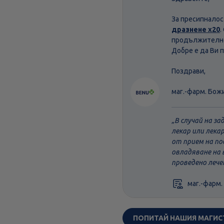
За пресипналос
дразнене х20
.
продължителнос
Добре е да Ви 
Поздрави,
маг.-фарм. Бож
В случай на з
лекар или лека
от прием на по
овладяване на 
проведено лече
маг.-фарм.
ПОПИТАЙ НАШИЯ МАГИС