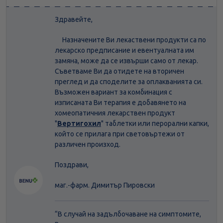
Здравейте,
Назначените Ви лекаствени продукти са по
лекарско предписание и евентуалната им
замяна, може да се извърши само от лекар.
Съветваме Ви да отидете на вторичен
преглед и да споделите за оплакванията си.
Възможен вариант за комбинация с
изписаната Ви терапия е добавянето на
хомеопатичния лекарствен продукт
"
Вертигохил
" таблетки или перорални капки,
който се прилага при световъртежи от
различен произход.
Поздрави,
маг.-фарм. Димитър Пировски
“В случай на задълбочаване на симптомите,