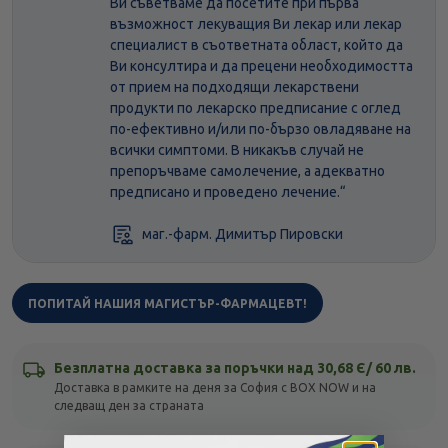
Ви съветваме да посетите при първа
възможност лекуващия Ви лекар или лекар
специалист в съответната област, който да
Ви консултира и да прецени необходимостта
от прием на подходящи лекарствени
продукти по лекарско предписание с оглед
по-ефективно и/или по-бързо овладяване на
всички симптоми. В никакъв случай не
препоръчваме самолечение, а адекватно
предписано и проведено лечение.“
маг.-фарм. Димитър Пировски
ПОПИТАЙ НАШИЯ МАГИСТЪР-ФАРМАЦЕВТ!
Безплатна доставка за поръчки над 30,68 Є/ 60 лв.
Доставка в рамките на деня за София с BOX NOW и на
следващ ден за страната