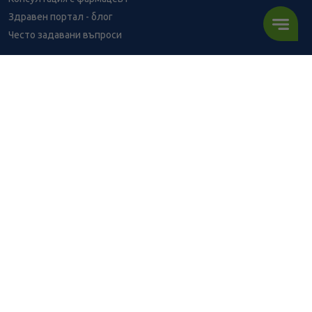
Здравен портал - блог
Често задавани въпроси
ВРЪЗКИ
Изпълнителна агенция по лекарствата
Български фармацевтичен съюз
Българска асоциация на помощник-фармацевтите
Министерство на здравеопазването
Комисия за защита на потребителите
Абонирай се за нашия бюлетин и грабни
10% отстъпка
за
първата си поръчка!
АБОНИРАЙ СЕ
BENU онлайн аптека е лицензирана от
Изпълнителна Агенция по Лекарствата.