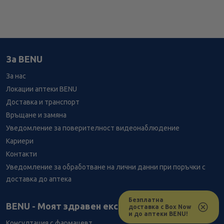
За BENU
За нас
Локации аптеки BENU
Доставка и транспорт
Връщане и замяна
Уведомление за поверителност видеонаблюдение
Кариери
Контакти
Уведомление за обработване на лични данни при поръчки с
доставка до аптека
Безплатна
Лесно ли се ориентираш в сайта ни днес?
BENU - Моят здравен експерт
доставка с Box Now
и до аптеки BENU!
Консултация с фармацевт